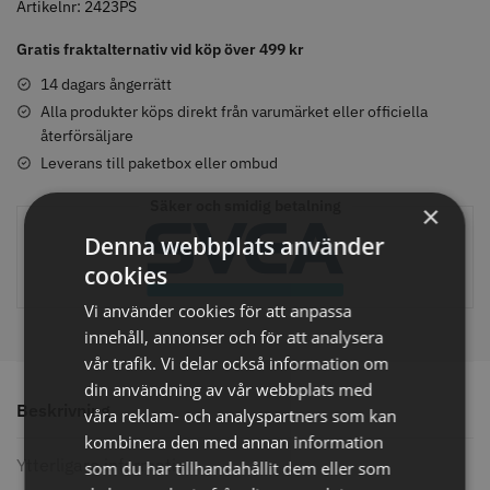
Oud
Artikelnr:
2423PS
-
Gratis fraktalternativ vid köp över 499 kr
75
ml
14 dagars ångerrätt
Comair toppapper vikta - 70 mm
Jaguar Pre Style Relax Slice 5.5
mängd
Alla produkter köps direkt från varumärket eller officiella
x 50 mm - 500 st
återförsäljare
59.00 kr
659.00 kr
Leverans till paketbox eller ombud
Info
Köp
Info
Köp
Säker och smidig betalning
×
Denna webbplats använder
cookies
STORSÄLJARE
STORSÄLJARE
Vi använder cookies för att anpassa
innehåll, annonser och för att analysera
vår trafik. Vi delar också information om
din användning av vår webbplats med
Beskrivning
våra reklam- och analyspartners som kan
kombinera den med annan information
Ytterligare information
som du har tillhandahållit dem eller som
Solidcos - Klippkappa med
Solidcos Wolf 27T - 5.5"