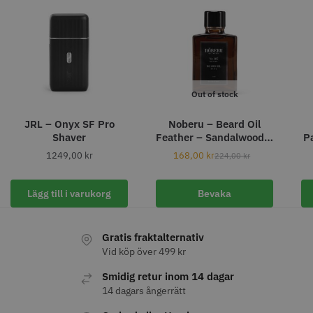
Out of stock
JRL – Onyx SF Pro
Noberu – Beard Oil
Shaver
Feather – Sandalwood –
P
30 ml
1249,00
kr
168,00
kr
224,00
kr
Permanentspole 16 mm x 91
WAHL - Specialolja för skär 118
mm grå/antracit - 12 st
ml
35.00 kr
119.00 kr
Lägg till i varukorg
Bevaka
Info
Köp
Info
Köp
Gratis fraktalternativ
Vid köp över 499 kr
Smidig retur inom 14 dagar
STORSÄLJARE
14 dagars ångerrätt