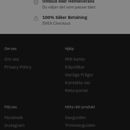
Ombud eller Hemleverans
Du väljer det som passar bäst
100% Säker Betalning
SVEA Checkout
11% Rabatt
JRL - FreshFade 2020C
Säkerhetshyvel - Halmstad
Om oss
Hjälp
399.00 kr
1599.00 kr
1799.00 kr
Om oss
Mitt konto
Info
Köp
Info
Köp
Privacy Policy
Köpvillkor
Vanliga Frågor
Kontakta oss
STORSÄLJARE
Returportal
Följ oss
Hitta rätt produkt
Facebook
Saxguiden
Instagram
Trimmerguiden