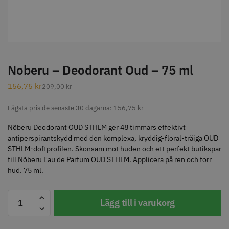
STORSÄLJARE
Noberu – Deodorant Oud – 75 ml
156,75
kr
209,00
kr
Jaguar Klippkam 500
Kyone Ultima Hårtrimmer
Lägsta pris de senaste 30 dagarna:
156,75
kr
49.00 kr
1499.00 kr
Nõberu Deodorant OUD STHLM ger 48 timmars effektivt
Info
Köp
Info
Köp
antiperspirantskydd med den komplexa, kryddig-floral-träiga OUD
STHLM-doftprofilen. Skonsam mot huden och ett perfekt butikspar
till Nõberu Eau de Parfum OUD STHLM. Applicera på ren och torr
hud. 75 ml.
STORSÄLJARE
Noberu
Lägg till i varukorg
-
Deodorant