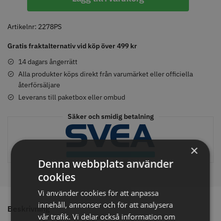
-
Thickening
Volume
Artikelnr:
2278PS
Shampoo
Comair toppapper vikta - 70 mm
Solidcos - Klippkappa med
Gratis fraktalternativ vid köp över 499 kr
-
x 50 mm - 500 st
knappar
250
14 dagars ångerrätt
59.00 kr
299.00 kr
ml
Alla produkter köps direkt från varumärket eller officiella
Info
Köp
Info
Köp
återförsäljare
mängd
Leverans till paketbox eller ombud
Säker och smidig betalning
STORSÄLJARE
×
Denna webbplats använder
cookies
Vi använder cookies för att anpassa
innehåll, annonser och för att analysera
Beskrivning
Solidcos Wolf 27T - 5.5"
Jaguar saxolja
vår trafik. Vi delar också information om