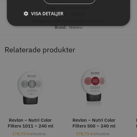
EAN:
7350092201841
VISA DETALJER
Artikelnr:
2278PS
Kategorier:
Hårvård
,
Hårvård
,
Schampo
Brand:
Noberu
Relaterade produkter
WAHL - Specialolja för skär 118
Säkerhetshyvel - Halmstad
ml
119.00 kr
399.00 kr
Info
Köp
Info
Köp
Revlon – Nutri Color
Revlon – Nutri Color
STORSÄLJARE
Filters 1011 – 240 ml
Filters 500 – 240 ml
178,75
kr
178,75
kr
275,00
kr
275,00
kr