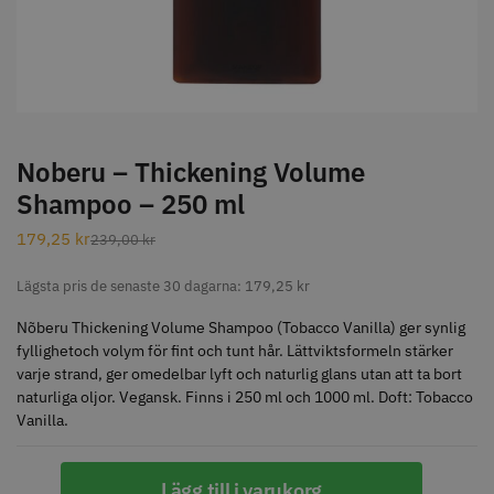
STORSÄLJARE
Noberu – Thickening Volume
Shampoo – 250 ml
Jaguar Klippkam 500
Kyone Ultima Hårtrimmer
179,25
kr
239,00
kr
49.00 kr
1499.00 kr
Lägsta pris de senaste 30 dagarna:
179,25
kr
Info
Köp
Info
Köp
Nõberu Thickening Volume Shampoo (Tobacco Vanilla) ger synlig
fyllighetoch volym för fint och tunt hår. Lättviktsformeln stärker
varje strand, ger omedelbar lyft och naturlig glans utan att ta bort
STORSÄLJARE
naturliga oljor. Vegansk. Finns i 250 ml och 1000 ml. Doft: Tobacco
Vanilla.
Noberu
Lägg till i varukorg