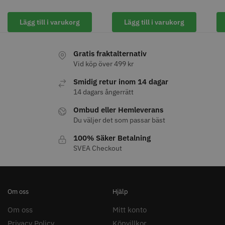
Lägg till i varukorg
Lägg till i varukorg
Gratis fraktalternativ
8% Rabatt
Vid köp över 499 kr
WAHL - Legend Cordless
Kyone Vintage Zero Trimmer
Smidig retur inom 14 dagar
799.00 kr
1849.00 kr
1999.00 kr
14 dagars ångerrätt
Info
Köp
Info
Köp
Ombud eller Hemleverans
Du väljer det som passar bäst
100% Säker Betalning
SVEA Checkout
STORSÄLJARE
Om oss
Hjälp
Om oss
Mitt konto
Privacy Policy
Köpvillkor