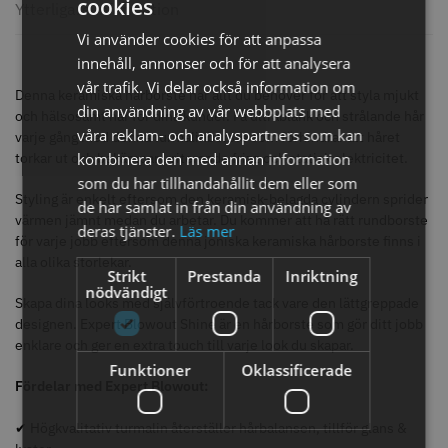
cookies
knappar
Ytterligare information
299.00 kr
499.00 kr
Vi använder cookies för att anpassa
innehåll, annonser och för att analysera
Info
Köp
Info
Köp
vår trafik. Vi delar också information om
Denna keramiska hårborste har allt du behöver för att styla mjukt
din användning av vår webbplats med
och hälsosamt hår för dina kunder. Få ultrablank och strålande hår
våra reklam- och analyspartners som kan
varje gång med denna turmalinborste som förhindrar att håret
kombinera den med annan information
STORSÄLJARE
torkar ut och bekämpar irriterande frizz och statisk elektricitet.
som du har tillhandahållit dem eller som
Styling är enkelt eftersom den keramisk-belagda cylindern sprider
de har samlat in från din användning av
värmen jämnt medan du arbetar. Du kommer att ha rätt rundborste
deras tjänster.
Läs mer
för varje jobb eftersom denna joniska keramiska hårborste finns i
alla olika storlekar.
Strikt
Prestanda
Inriktning
nödvändigt
Skapa dina looks med självförtroende tack vare den lättgreppade
designen. Expert Blowout Shine är en hårborste som gör ditt jobb
Jaguar saxolja
WAHL - Super Close
enklare och ger en extra touch till varje look du skapar.
Funktioner
Oklassificerade
29.00 kr
699.00 kr
Fördelar med Expert Blowout:
Info
Köp
Info
Köp
✔ Högkvalitativ turmalin återställer hårbalansen, tillför glans &