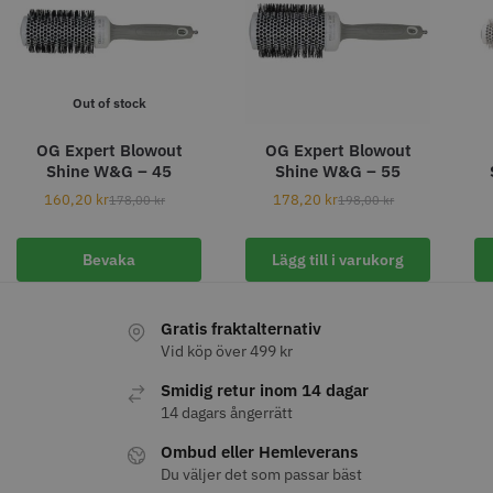
Out of stock
11% Rabatt
JRL - FreshFade 2020C
Säkerhetshyvel - Halmstad
OG Expert Blowout
OG Expert Blowout
Shine W&G – 45
Shine W&G – 55
399.00 kr
1599.00 kr
1799.00 kr
160,20
kr
178,20
kr
178,00
kr
198,00
kr
Info
Köp
Info
Köp
Bevaka
Lägg till i varukorg
Gratis fraktalternativ
STORSÄLJARE
Vid köp över 499 kr
Smidig retur inom 14 dagar
14 dagars ångerrätt
Ombud eller Hemleverans
Du väljer det som passar bäst