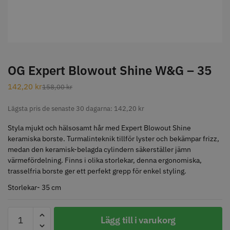
STORSÄLJARE
OG Expert Blowout Shine W&G – 35
142,20
kr
158,00
kr
Jaguar Klippkam 500
Kyone Ultima Hårtrimmer
Lägsta pris de senaste 30 dagarna:
142,20
kr
49.00 kr
1499.00 kr
Styla mjukt och hälsosamt hår med Expert Blowout Shine
Info
Köp
Info
Köp
keramiska borste. Turmalinteknik tillför lyster och bekämpar frizz,
medan den keramisk-belagda cylindern säkerställer jämn
värmefördelning. Finns i olika storlekar, denna ergonomiska,
trasselfria borste ger ett perfekt grepp för enkel styling.
STORSÄLJARE
Storlekar- 35 cm
OG
Lägg till i varukorg
Expert