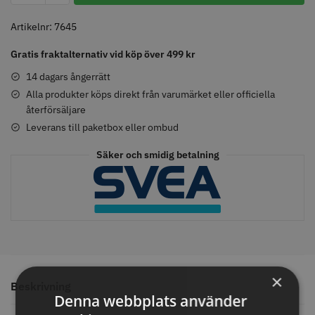
Blowout
Shine
Artikelnr:
7645
W&G
Gratis fraktalternativ vid köp över 499 kr
-
Comair toppapper vikta - 70 mm
Jaguar Pre Style Relax Slice 5.5
x 50 mm - 500 st
35
14 dagars ångerrätt
59.00 kr
659.00 kr
mängd
Alla produkter köps direkt från varumärket eller officiella
återförsäljare
Info
Köp
Info
Köp
Leverans till paketbox eller ombud
Säker och smidig betalning
STORSÄLJARE
STORSÄLJARE
×
Beskrivning
Denna webbplats använder
Solidcos - Klippkappa med
Solidcos Wolf 27T - 5.5"