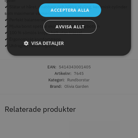
lyster
✔ Slätar ut håret, snabbare och bättre styling, keramisk cylinder
ACCEPTERA ALLA
som maximerar värmen
✔ Perfekt balanserad
✔ Mjuka borst spetsar skonsamma mot hårbotten
AVVISA ALLT
✔ 100 % sömlös kropp, helt utan trassel
✔ Ergonomiskt komfortgrepp
VISA DETALJER
✔ Utdragbar indelningspick
EAN:
5414343001405
Permanentspole 16 mm x 91
WAHL - Specialolja för skär 118
Artikelnr:
7645
mm grå/antracit - 12 st
ml
Kategori:
Rundborstar
35.00 kr
119.00 kr
Brand:
Olivia Garden
Info
Köp
Info
Köp
Relaterade produkter
STORSÄLJARE