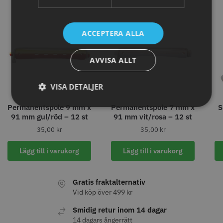
knappar
299.00 kr
499.00 kr
Info
Köp
ACCEPTERA ALLA
Info
Köp
AVVISA ALLT
STORSÄLJARE
VISA DETALJER
Permanentspole 9 mm x
Permanentspole 7 mm x
S
91 mm gul/röd – 12 st
91 mm vit/rosa – 12 st
35,00
kr
35,00
kr
Lägg till i varukorg
Lägg till i varukorg
Jaguar saxolja
WAHL - Super Close
Gratis fraktalternativ
29.00 kr
699.00 kr
Vid köp över 499 kr
Info
Köp
Info
Köp
Smidig retur inom 14 dagar
14 dagars ångerrätt