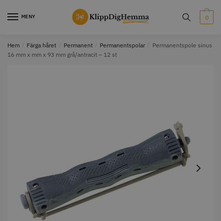
Skip
Skip
to
to
MENY
0
navigation
content
Hem
/
Färga håret
/
Permanent
/
Permanentspolar
/
Permanentspole sinus
16 mm x mm x 93 mm grå/antracit – 12 st
STORSÄLJARE
STORSÄLJARE
12% Rabatt
WAHL - Cordless MagicClip
Solidcos Wolf - 5.5"
499.00 kr
1849.00 kr
2099.00 kr
Info
Köp
Info
Köp