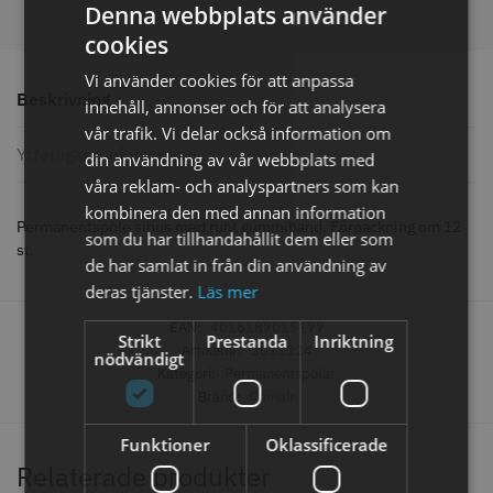
Denna webbplats använder
cookies
Vi använder cookies för att anpassa
Comair toppapper vikta - 70 mm
Jaguar Pre Style Relax Slice 5.5
Beskrivning
innehåll, annonser och för att analysera
x 50 mm - 500 st
vår trafik. Vi delar också information om
59.00 kr
659.00 kr
Ytterligare information
din användning av vår webbplats med
Info
Köp
Info
Köp
våra reklam- och analyspartners som kan
kombinera den med annan information
Permanentspole sinus med runt gummiband. Förpackning om 12
som du har tillhandahållit dem eller som
st.
de har samlat in från din användning av
STORSÄLJARE
STORSÄLJARE
deras tjänster.
Läs mer
EAN:
4016187015177
Strikt
Prestanda
Inriktning
Artikelnr:
3011324
nödvändigt
Kategori:
Permanentspolar
Brand:
Comair
Funktioner
Oklassificerade
Relaterade produkter
Solidcos - Klippkappa med
Solidcos Wolf 27T - 5.5"