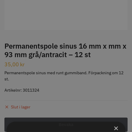
STORSÄLJARE
Permanentspole sinus 16 mm x mm x
93 mm grå/antracit – 12 st
Jaguar Klippkam 500
Kyone Ultima Hårtrimmer
35,00
kr
49.00 kr
1499.00 kr
Permanentspole sinus med runt gummiband. Förpackning om 12
st.
Info
Köp
Info
Köp
Artikelnr:
3011324
STORSÄLJARE
Slut i lager
×