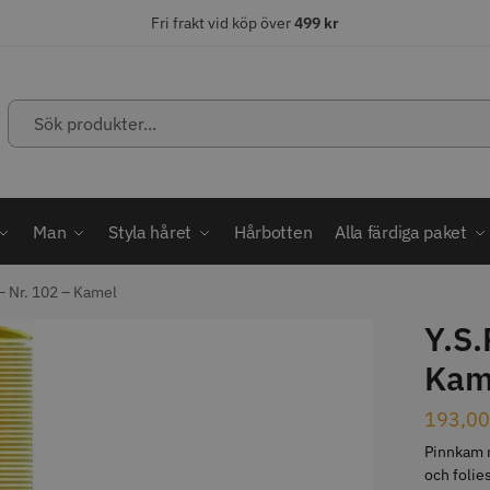
Fri frakt vid köp över
499 kr
Sök
produkter...
ÄLJARE
STORSÄLJARE
STORSÄ
Man
Styla håret
Hårbotten
Alla färdiga paket
– Nr. 102 – Kamel
Y.S.
abatt
Kam
ordless MagicClip
Solidcos Wolf - 5.5"
Jaguar Kl
193,0
499.00 kr
49.00 k
1849.00 kr
kr
Pinnkam m
fo
Köp
Info
Köp
Inf
och folies