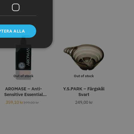
tt
egend Cordless
Kyone Vintage Zero Trimmer
799.00 kr
1849.00 kr
r
PTERA ALLA
o
Köp
Info
Köp
Out of stock
Out of stock
AROMASE – Anti-
Y.S.PARK – Färgskål
Sensitive Essential
Svart
Shampoo – 400 ml
359,10
kr
249,00
kr
399,00
kr
tspole 13 mm x 91
Kyone - Grim Reaper I
å - 12 st
Single Foil Shaver
r
569.00 kr