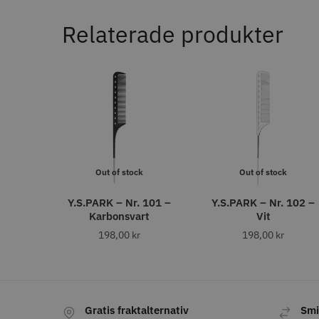
Nej
In
136
Ja
Relaterade produkter
38
AUTO. AVSTÄNGNING
STORS
Ja
1
efter 60 min
1
AVSTÅNDSKAMMAR (MM)
Out of stock
Out of stock
3
48
8% Rab
6
38
WAHL - C
Y.S.PARK – Nr. 101 –
Y.S.PARK – Nr. 102 –
10
29
Karbonsvart
Vit
13
28
198,00
kr
198,00
kr
1999.00 
4.5
19
1,5
In
18
1.5
18
25
16
4,5
15
Gratis fraktalternativ
Smi
19
13