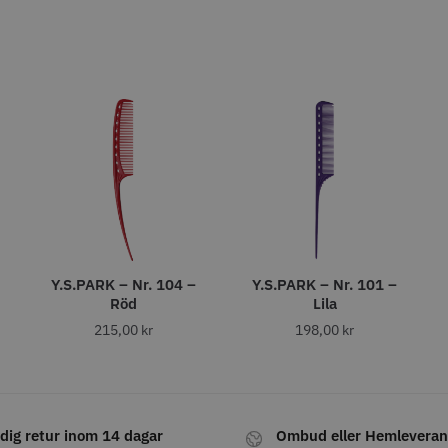
fo
Köp
Info
Köp
Inf
ÄLJARE
STORSÄLJARE
att
29% Rab
ordless Detailer
Jaguar Pre Style Ergo Slice
Folie silv
Y.S.PARK – Nr. 104 –
Y.S.PARK – Nr. 101 –
5.5
15 my
Röd
Lila
659.00 kr
1849.00 kr
215,00
kr
198,00
kr
kr
309.00 kr
fo
Köp
Info
Köp
Inf
dig retur inom 14 dagar
Ombud eller Hemleveran