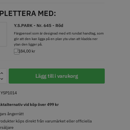
PLETTERA MED:
LJARE
STORSÄLJARE
Y.S.PARK - Nr. 645 - Röd
Färgpensel som är designad med ett rundat handtag, som
gör att den kan ligga på en plan yta utan att kladda ner
ytan den ligger på.
184,00
kr
- Klippkappa med
Solidcos Wolf 27T - 5.5"
K
Lägg till i varukorg
 kr
499.00 kr
o
Köp
Info
Köp
:
YSP1014
aktalternativ vid köp över 499 kr
ars ångerrätt
rodukter köps direkt från varumärket eller officiella
rsäljare