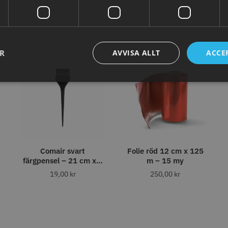
abatt
8% Raba
reshFade 2020C
Säkerhetshyvel - Halmstad
WAHL - L
399.00 kr
1599.00 kr
kr
1999.00 k
ER
AVVISA ALLT
ACCE
fo
Köp
Info
Köp
Inf
ÄLJARE
STORSÄLJARE
Comair svart
Folie röd 12 cm x 125
färgpensel – 21 cm x 6
m – 15 my
cm
19,00
kr
250,00
kr
11% Rabatt
combiclips 95 mm
JRL - FreshFade 2020C,
Permanen
0 st
Gold
mm blå/gr
0 kr
35.00 k
1599.00 kr
1799.00 kr