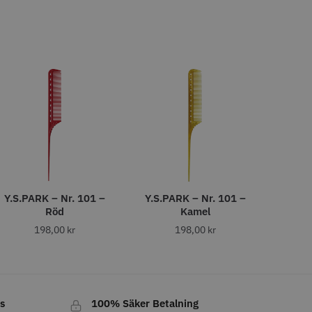
o
Köp
Info
Köp
FYNDVARA
att
er 12 cm x 250 m -
Y.S.PARK Nr. 122 special
Y.S.PARK – Nr. 101 –
Y.S.PARK – Nr. 101 –
Röd
Kamel
86.00 kr
219.00 kr
198,00
kr
198,00
kr
o
Köp
Info
Köp
s
100% Säker Betalning