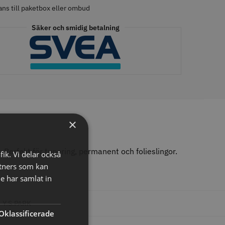
ans till paketbox eller ombud
Säker och smidig betalning
tspole 16 mm x 91
WAHL - Specialolja för skär
racit - 12 st
118 ml
r
119.00 kr
o
Köp
Info
Köp
×
erfekt för tupering, permanent och folieslingor.
fik. Vi delar också
LJARE
tners som kan
e har samlat in
Y.S.PARK
Oklassificerade