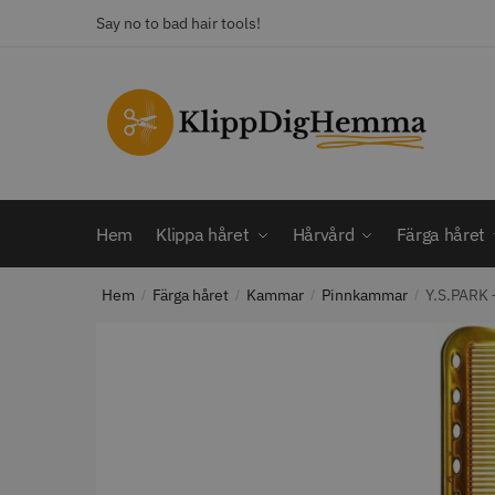
Skip
Skip
Say no to bad hair tools!
to
to
navigation
content
KATEGORI
Frisörsaxar
STORS
Färga håret
Hårbotten
Hem
Klippa håret
Hårvård
Färga håret
Hårvård
Klippa håret
Hem
Färga håret
Kammar
Pinnkammar
Y.S.PARK 
Man
/
/
/
/
Nackspeglar
Outlet
12% R
Paket
WAHL - C
Rakapparat
Visa mer
2099.00 
In