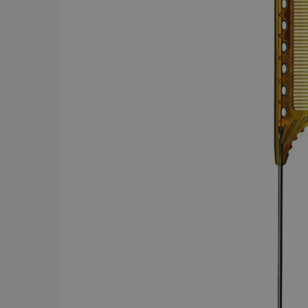
BRAND
Y.S.PARK
284
Comair
143
Dessata
87
Wahl
75
JRL
56
Kyone
54
Jaguar
52
Cera
43
Revlon
42
American Crew
39
Comair t
mm x 50
Visa mer
59.00 
In
PRICE
19
7867