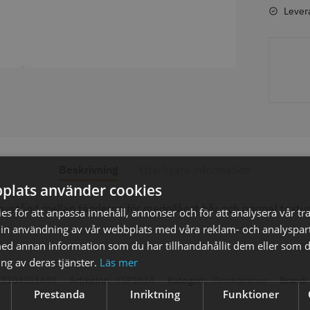
Lever
axolja
WAHL - Super Close
Permanen
mm grå/ant
kr
699.00 kr
35.00 k
fo
Köp
Info
Köp
Inf
Beskrivning
Ytterligare information
plats använder cookies
tånd mellan tänderna för medellångt hår och normal textur. P
s för att anpassa innehåll, annonser och för att analysera vår tra
ÄLJARE
STORSÄ
in användning av vår webbplats med våra reklam- och analyspar
d annan information som du har tillhandahållit dem eller som d
ng av deras tjänster.
Läs mer
81104351440
Artikelnr:
YSP1014
Kategori:
Pinnkammar
Brand:
Prestanda
Inriktning
Funktioner