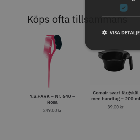
11% R
JRL - F
Köps ofta tillsammans
ANTAL TÄNDER
1799.00 
28
6
VISA DETALJ
32
In
4
40
4
27
2
30
1
35
1
STORS
43
1
46
1
Comair svart färgskål
ANTAL VÅGOR
Y.S.PARK – Nr. 640 –
med handtag – 200 ml
Rosa
0
39,00
kr
7
249,00
kr
3
1
Comair 
svart - 1
ANTISTATISK
100.0