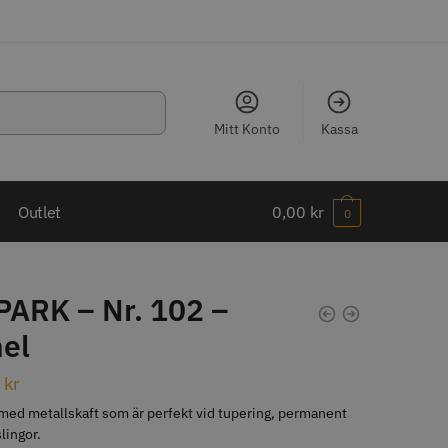
Mitt Konto
Kassa
LJARE
Outlet
0,00
kr
0
PARK – Nr. 102 –
el
ippkam 500
Kyone Ultima Hårtrimmer
0
kr
r
1499.00 kr
ed metallskaft som är perfekt vid tupering, permanent
o
Köp
Info
Köp
lingor.