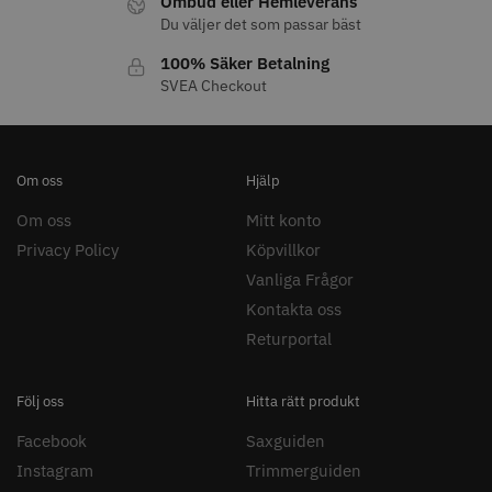
Ombud eller Hemleverans
Du väljer det som passar bäst
100% Säker Betalning
SVEA Checkout
11% Rabatt
JRL - FreshFade 2020C
Säkerhetshyvel - Halmstad
Om oss
Hjälp
399.00 kr
1599.00 kr
1799.00 kr
Om oss
Mitt konto
Info
Köp
Info
Köp
Privacy Policy
Köpvillkor
Vanliga Frågor
Kontakta oss
STORSÄLJARE
Returportal
Följ oss
Hitta rätt produkt
Facebook
Saxguiden
Instagram
Trimmerguiden