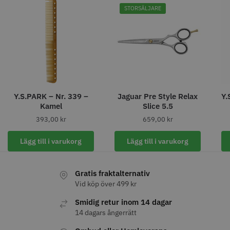
STORSÄLJARE
Y.S.PARK – Nr. 339 –
Jaguar Pre Style Relax
Y.
Kamel
Slice 5.5
393,00
kr
659,00
kr
Permanentspole 16 mm x 91
WAHL - Specialolja för skär 118
mm grå/antracit - 12 st
ml
Lägg till i varukorg
Lägg till i varukorg
35.00 kr
119.00 kr
Info
Köp
Info
Köp
Gratis fraktalternativ
Vid köp över 499 kr
Smidig retur inom 14 dagar
STORSÄLJARE
14 dagars ångerrätt