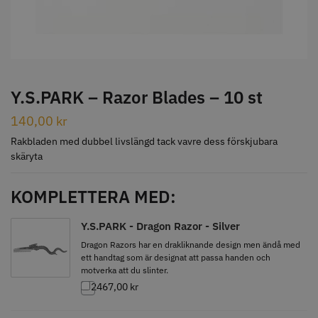
STORSÄLJARE
Y.S.PARK – Razor Blades – 10 st
140,00
kr
Jaguar Klippkam 500
Kyone Ultima Hårtrimmer
Rakbladen med dubbel livslängd tack vavre dess förskjubara
skäryta
49.00 kr
1499.00 kr
Info
Köp
Info
Köp
KOMPLETTERA MED:
Y.S.PARK - Dragon Razor - Silver
Dragon Razors har en drakliknande design men ändå med
STORSÄLJARE
ett handtag som är designat att passa handen och
motverka att du slinter.
2467,00
kr