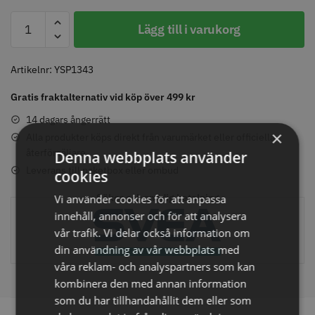
Y.S.PARK
Lägg till i varukorg
-
Razor
Comair toppapper vikta - 70 mm
Jaguar Pre Style Relax Slice 5.5
Blades
Artikelnr:
YSP1343
x 50 mm - 500 st
-
59.00 kr
659.00 kr
Gratis fraktalternativ vid köp över 499 kr
10
Info
Köp
Info
Köp
st
14 dagars ångerrätt
×
mängd
Alla produkter köps direkt från varumärket eller officiella
återförsäljare
Denna webbplats använder
Leverans till paketbox eller ombud
cookies
STORSÄLJARE
STORSÄLJARE
Säker och smidig betalning
Vi använder cookies för att anpassa
innehåll, annonser och för att analysera
vår trafik. Vi delar också information om
din användning av vår webbplats med
våra reklam- och analyspartners som kan
kombinera den med annan information
som du har tillhandahållit dem eller som
Solidcos - Klippkappa med
Solidcos Wolf 27T - 5.5"