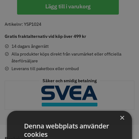
Y.S.PARK
Lägg till i varukorg
-
Nr.
107
Artikelnr:
YSP1024
Comair toppapper vikta - 70 mm
Solidcos - Klippkappa med
-
x 50 mm - 500 st
knappar
Gratis fraktalternativ vid köp över 499 kr
Rosa
59.00 kr
299.00 kr
mängd
14 dagars ångerrätt
Info
Köp
Info
Köp
Alla produkter köps direkt från varumärket eller officiella
återförsäljare
Leverans till paketbox eller ombud
STORSÄLJARE
Säker och smidig betalning
×
Denna webbplats använder
cookies
Solidcos Wolf 27T - 5.5"
Jaguar saxolja
Beskrivning