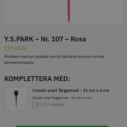
STORSÄLJARE
Y.S.PARK – Nr. 107 – Rosa
197,00
kr
Jaguar Klippkam 500
Kyone Ultima Hårtrimmer
Pinnkam med en tandrad som är lika bred som en normal
permanentspole.
49.00 kr
1499.00 kr
Info
Köp
Info
Köp
KOMPLETTERA MED:
Comair svart färgpensel - 21 cm x 6 cm
Comair svart färgpensel - 21 cm x 6 cm
STORSÄLJARE
17,10
kr
19,00
kr