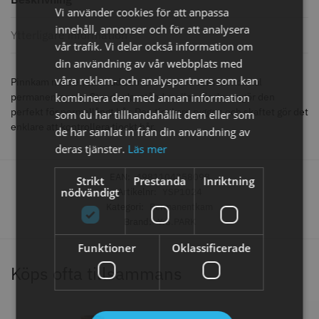
Vi använder cookies för att anpassa
499.00 kr
29.00 kr
innehåll, annonser och för att analysera
Ytterligare information
vår trafik. Vi delar också information om
Info
Köp
Info
Köp
din användning av vår webbplats med
våra reklam- och analyspartners som kan
Pinnkam med en tandrad som är lika bred som en normal
kombinera den med annan information
permanentspole. Standardavstånd mellan tänderna gör den
perfekt för normallångt hår. Den tjockare ryggen och skaftet gör det
STORSÄLJARE
som du har tillhandahållit dem eller som
enklare att kontrollera tjockt hår.
de har samlat in från din användning av
deras tjänster.
Läs mer
EAN:
4981104358098
Strikt
Prestanda
Inriktning
nödvändigt
Artikelnr:
YSP1024
Kategori:
Permanentkam
Brand:
Y.S.PARK
WAHL - Super Close
Permanentspole 16 mm x 91
Funktioner
Oklassificerade
mm grå/antracit - 12 st
699.00 kr
35.00 kr
Köps ofta tillsammans
Info
Köp
Info
Köp