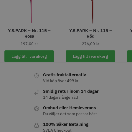
Y.S.PARK – Nr. 115 –
Y.S.PARK – Nr. 115 –
8% Rabatt
Rosa
Röd
WAHL - Legend Cordless
Kyone Vintage Zero Trimmer
197,00
kr
276,00
kr
799.00 kr
1849.00 kr
1999.00 kr
Lägg till i varukorg
Lägg till i varukorg
Info
Köp
Info
Köp
Gratis fraktalternativ
Vid köp över 499 kr
STORSÄLJARE
Smidig retur inom 14 dagar
14 dagars ångerrätt
Ombud eller Hemleverans
Du väljer det som passar bäst
100% Säker Betalning
SVEA Checkout