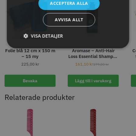
ACCEPTERA ALLA
AVVISA ALLT
VISA DETALJER
Out of stock
Folie blå 12 cm x 150 m
Aromase – Anti-Hair
C
– 15 my
Loss Essential Shampoo
– 90 ml
225,00
kr
161,10
kr
179,00
kr
WAHL - Specialolja för skär 118
Säkerhetshyvel - Halmstad
ml
Bevaka
Lägg till i varukorg
119.00 kr
399.00 kr
Info
Köp
Info
Köp
Relaterade produkter
STORSÄLJARE