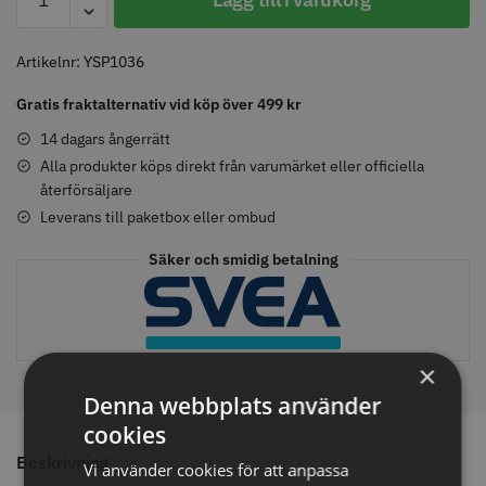
-
Nr.
111
Artikelnr:
YSP1036
-
Comair toppapper vikta - 70 mm
Jaguar Pre Style Relax Slice 5.5
Gratis fraktalternativ vid köp över 499 kr
Vit
x 50 mm - 500 st
mängd
14 dagars ångerrätt
59.00 kr
659.00 kr
Alla produkter köps direkt från varumärket eller officiella
Info
Köp
Info
Köp
återförsäljare
Leverans till paketbox eller ombud
Säker och smidig betalning
STORSÄLJARE
STORSÄLJARE
×
Denna webbplats använder
cookies
Beskrivning
Vi använder cookies för att anpassa
Solidcos - Klippkappa med
Solidcos Wolf 27T - 5.5"