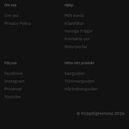
8% Rabatt
Om oss
Hjälp
WAHL - Legend Cordless
Kyone Vintage Zero Trimmer
Om oss
Mitt konto
799.00 kr
1849.00 kr
1999.00 kr
Privacy Policy
Köpvillkor
Vanliga Frågor
Info
Köp
Info
Köp
Kontakta oss
Returportal
STORSÄLJARE
Följ oss
Hitta rätt produkt
Facebook
Saxguiden
Instagram
Trimmerguiden
Pinterest
Hårbottenguiden
Youtube
23% Rabatt
Comair combiclips 95 mm svart -
JRL - FreshFade 2020 gold
© KlippDigHemma 2026
10 st
combo kit
100.00 kr
2299.00 kr
2999.00 kr