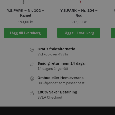
Y.S.PARK – Nr. 102 –
Y.S.PARK – Nr. 104 –
Kamel
Röd
193,00
kr
215,00
kr
11% Rabatt
Lägg till i varukorg
Lägg till i varukorg
JRL - FreshFade 2020C
Säkerhetshyvel - Halmstad
399.00 kr
1599.00 kr
1799.00 kr
Gratis fraktalternativ
Vid köp över 499 kr
Info
Köp
Info
Köp
Smidig retur inom 14 dagar
14 dagars ångerrätt
Ombud eller Hemleverans
STORSÄLJARE
Du väljer det som passar bäst
100% Säker Betalning
SVEA Checkout