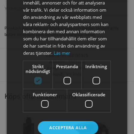
knappar
innehåll, annonser och för att analysera
Ytterligare information
299.00 kr
499.00 kr
vår trafik. Vi delar också information om
din användning av vår webbplats med
Info
Köp
Info
Köp
våra reklam- och analyspartners som kan
Pinnkam designad med tätare mellanrum mellan tänderna för
kombinera den med annan information
bättre motstånd som behövs vid finare hårtextur.
som du har tillhandahållit dem eller som
de har samlat in från din användning av
STORSÄLJARE
deras tjänster.
Läs mer
EAN:
4981104351525
Artikelnr:
YSP1036
Strikt
Prestanda
Inriktning
Kategori:
Pinnkammar
nödvändigt
Brand:
Y.S.PARK
Köps ofta tillsammans
Funktioner
Oklassificerade
Jaguar saxolja
WAHL - Super Close
29.00 kr
699.00 kr
Info
Köp
Info
Köp
ACCEPTERA ALLA