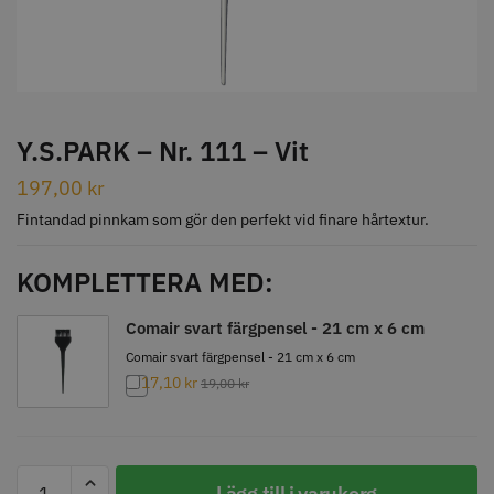
STORSÄLJARE
Y.S.PARK – Nr. 111 – Vit
197,00
kr
Jaguar Klippkam 500
Kyone Ultima Hårtrimmer
Fintandad pinnkam som gör den perfekt vid finare hårtextur.
49.00 kr
1499.00 kr
KOMPLETTERA MED:
Info
Köp
Info
Köp
Comair svart färgpensel - 21 cm x 6 cm
Comair svart färgpensel - 21 cm x 6 cm
17,10
kr
19,00
kr
STORSÄLJARE
Y.S.PARK
Lägg till i varukorg