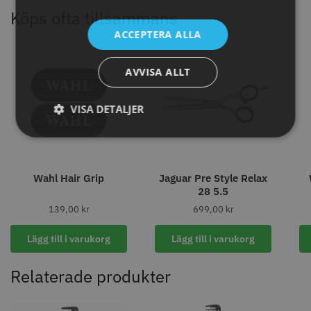
Köps ofta tillsammans
ACCEPTERA ALLA
AVVISA ALLT
VISA DETALJER
Permanentspole 16 mm x 91
WAHL - Specialolja för skär 118
mm grå/antracit - 12 st
ml
Wahl Hair Grip
Jaguar Pre Style Relax
28 5.5
35.00 kr
119.00 kr
139,00
kr
699,00
kr
Info
Köp
Info
Köp
Lägg till i varukorg
Lägg till i varukorg
Relaterade produkter
STORSÄLJARE