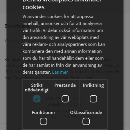
knappar
cookies
299.00 kr
499.00 kr
Vi använder cookies för att anpassa
Info
Köp
Info
Köp
innehåll, annonser och för att analysera
Beskrivning
vår trafik. Vi delar också information om
din användning av vår webbplats med
Ytterligare information
våra reklam- och analyspartners som kan
STORSÄLJARE
kombinera den med annan information
som du har tillhandahållit dem eller som
Klippkam designad med tjockare, bredare och längre rygg för
de har samlat in från din användning av
bättre grepp och enklare kamning. Tänderna är placerade längre
deras tjänster.
Läs mer
ifrån varandra för mindre motstånd. Den större storleken gör den
populär att ha med på scen. Perfekt för tjockt hår.
Strikt
Prestanda
Inriktning
nödvändigt
Jaguar saxolja
WAHL - Super Close
EAN:
4981104365768
Artikelnr:
YSP1156
29.00 kr
699.00 kr
Kategori:
Klippkammar
Funktioner
Oklassificerade
Brand:
Y.S.PARK
Info
Köp
Info
Köp