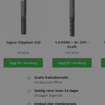
11% Rabatt
JRL - FreshFade 2020C
Säkerhetshyvel - Halmstad
399.00 kr
1599.00 kr
1799.00 kr
Jaguar Klippkam 520
Y.S.PARK – Nr. 339 –
Grafit
Info
Köp
Info
Köp
59,00
kr
197,00
kr
Lägg till i varukorg
Lägg till i varukorg
STORSÄLJARE
Gratis fraktalternativ
Vid köp över 499 kr
Smidig retur inom 14 dagar
14 dagars ångerrätt
Ombud eller Hemleverans