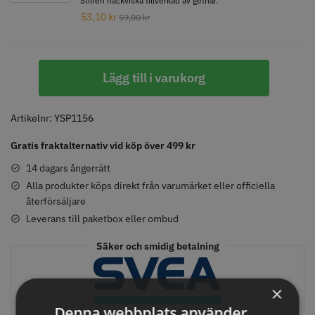
Stilren nackviska tillverkad av gethår.
53,10
kr
59,00
kr
Comair toppapper vikta - 70 mm
Jaguar Pre Style Relax Slice 5.5
Y.S.PARK
x 50 mm - 500 st
Lägg till i varukorg
-
59.00 kr
659.00 kr
Nr.
402
Info
Köp
Info
Köp
Artikelnr:
YSP1156
-
Gratis fraktalternativ vid köp över 499 kr
Karbonsvart
mängd
14 dagars ångerrätt
STORSÄLJARE
STORSÄLJARE
Alla produkter köps direkt från varumärket eller officiella
återförsäljare
Leverans till paketbox eller ombud
Säker och smidig betalning
×
Solidcos - Klippkappa med
Solidcos Wolf 27T - 5.5"
Denna webbplats använder