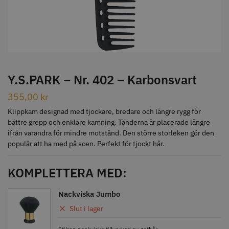
STORSÄLJARE
Y.S.PARK – Nr. 402 – Karbonsvart
355,00
kr
Jaguar Klippkam 500
Kyone Ultima Hårtrimmer
Klippkam designad med tjockare, bredare och längre rygg för
49.00 kr
1499.00 kr
bättre grepp och enklare kamning. Tänderna är placerade längre
ifrån varandra för mindre motstånd. Den större storleken gör den
Info
Köp
Info
Köp
populär att ha med på scen. Perfekt för tjockt hår.
KOMPLETTERA MED:
STORSÄLJARE
Nackviska Jumbo
Slut i lager