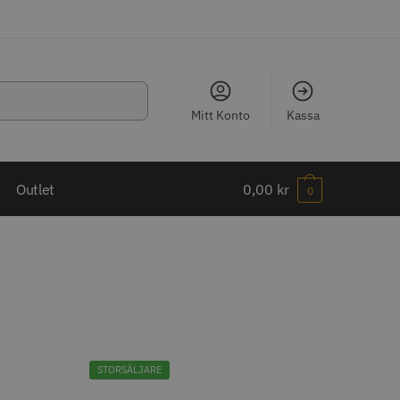
Mitt Konto
Kassa
LJARE
Outlet
0,00
kr
0
ippkam 500
Kyone Ultima Hårtrimmer
r
1499.00 kr
STORSÄLJARE
o
Köp
Info
Köp