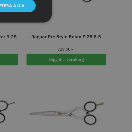
LJARE
PTERA ALLA
ter 5.25
Jaguar Pre Style Relax P 28 5.5
729,00
kr
 Style Relax Slice
JRL - Onyx SF Pro Shaver
Lägg till i varukorg
 kr
1249.00 kr
o
Köp
Info
Köp