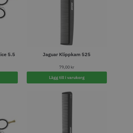
tt
egend Cordless
Kyone Vintage Zero Trimmer
799.00 kr
1849.00 kr
r
o
Köp
Info
Köp
ice 5.5
Jaguar Klippkam 525
STORSÄLJARE
79,00
kr
Lägg till i varukorg
11% Rabatt
tspole 13 mm x 91
JRL - FreshFade 2020C,
å - 12 st
Gold
r
1599.00 kr
1799.00 kr