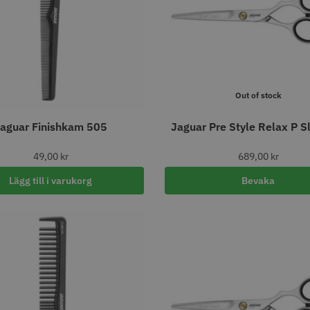
abatt
8% Raba
reshFade 2020C
Säkerhetshyvel - Halmstad
WAHL - L
399.00 kr
1599.00 kr
kr
1999.00 k
fo
Köp
Info
Köp
Inf
Out of stock
aguar Finishkam 505
Jaguar Pre Style Relax P Sl
ÄLJARE
49,00
kr
689,00
kr
Lägg till i varukorg
Bevaka
23% Rabatt
combiclips 95 mm
JRL - FreshFade 2020 gold
Permanen
0 st
combo kit
mm blå/gr
0 kr
35.00 k
2299.00 kr
2999.00 kr