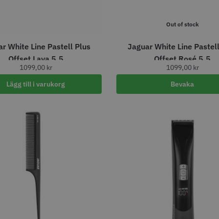
Out of stock
Legend
Solidcos - Wolf 6.0"
Jaguar Pr
r White Line Pastell Plus
Jaguar White Line Pastell
5.5
Offset Lava 5.5
Offset Rosé 5.5
00 kr
499.00 kr
699.00
1099,00
kr
1099,00
kr
fo
Köp
Info
Köp
Inf
Lägg till i varukorg
Bevaka
r