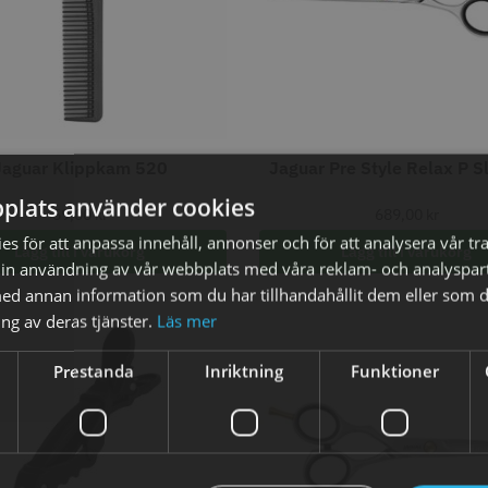
fo
Köp
Info
Köp
Inf
STORSÄLJARE
STORSÄ
Jaguar Klippkam 520
Jaguar Pre Style Relax P Sl
plats använder cookies
59,00
kr
689,00
kr
s för att anpassa innehåll, annonser och för att analysera vår tra
Lägg till i varukorg
Lägg till i varukorg
in användning av vår webbplats med våra reklam- och analyspar
8% Rabatt
d annan information som du har tillhandahållit dem eller som d
Grim Reaper I
WAHL - Cordless Detailer
Jaguar Pre
ng av deras tjänster.
Läs mer
oil Shaver
5.5
0 kr
659.00
1849.00 kr
1999.00 kr
Prestanda
Inriktning
Funktioner
fo
Köp
Info
Köp
Inf