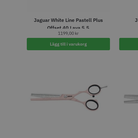
Double
1
Jaguar White Line Pastell Plus
J
DISTANSKAMTYP
Offset 40 Lava 5.5
1199,00
kr
Magnetisk
4
Slide on
3
Lägg till i varukorg
EFFEKT (WATT)
2400
4
2000
1
2200
1
FÄRG
Svart
91
Vit
50
Krom
37
Karbonsvart
30