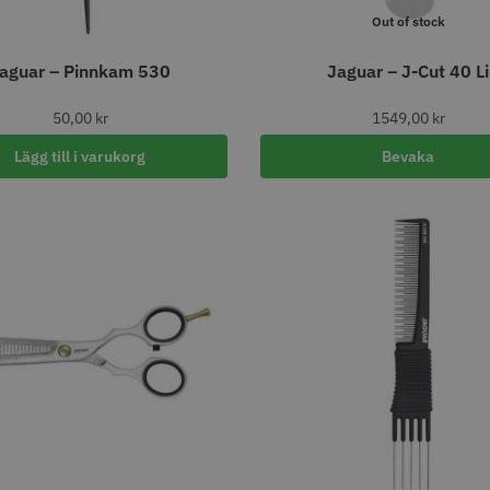
Out of stock
aguar – Pinnkam 530
Jaguar – J-Cut 40 Li
50,00
kr
1549,00
kr
Lägg till i varukorg
Bevaka