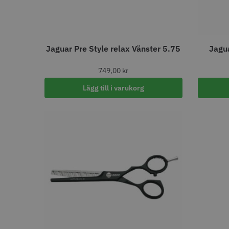
BATTERITYP
Litiumjon
45
WAHL - 
Jaguar Pre Style relax Vänster 5.75
Jagua
BORSTENS KÄRNA
1449.
749,00
kr
Plast
1
In
Lägg till i varukorg
BORSTTYP
Ventborste
2
Rundborste
1
Visa me
BREDD PRODUKT (MM)
80
1
CLIPSTYP