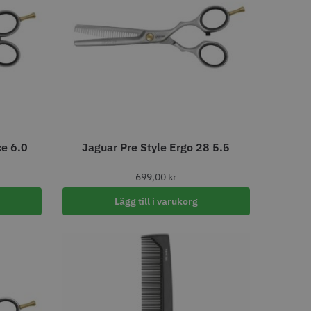
tspole 16 mm x 91
WAHL - Specialolja för skär
racit - 12 st
118 ml
r
119.00 kr
ce 6.0
Jaguar Pre Style Ergo 28 5.5
o
Köp
Info
Köp
699,00
kr
Lägg till i varukorg
LJARE