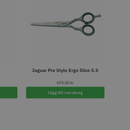
LJARE
STORSÄLJARE
- Klippkappa med
Solidcos Wolf 27T - 5.5"
Jaguar Pre Style Ergo Slice 5.5
 kr
499.00 kr
659,00
kr
o
Köp
Info
Köp
Lägg till i varukorg