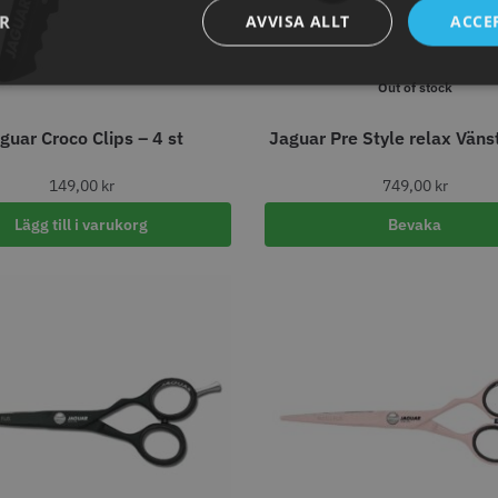
ARA
STORSÄ
ER
AVVISA ALLT
ACCE
Out of stock
guar Croco Clips – 4 st
Jaguar Pre Style relax Väns
30% Rabatt
149,00
kr
749,00
kr
 Nr. 122 special
Kyone - Ultima Hybrid Pro
Jaguar Pre
6.0
Lägg till i varukorg
Bevaka
kr
659.00
1049.30 kr
1499.00 kr
fo
Köp
Info
Köp
Inf