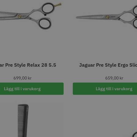
axolja
WAHL - Super Close
Permanen
mm grå/ant
kr
699.00 kr
35.00 k
ar Pre Style Relax 28 5.5
Jaguar Pre Style Ergo Sli
fo
Köp
Info
Köp
Inf
699,00
kr
659,00
kr
Lägg till i varukorg
Lägg till i varukorg
ÄLJARE
STORSÄ