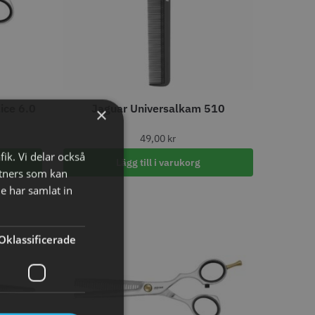
o
Köp
Info
Köp
LJARE
ice 6.0
Jaguar Universalkam 510
×
49,00
kr
fik. Vi delar också
Lägg till i varukorg
tners som kan
29% Rabatt
e har samlat in
 Style Ergo Slice
Folie silver 12 cm x 250 m -
15 my
 kr
219.00 kr
309.00 kr
Oklassificerade
o
Köp
Info
Köp