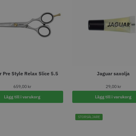
STORSÄLJARE
STORSÄ
oppapper vikta - 70
Jaguar Pre Style Relax Slice
Solidcos 
 Pre Style Relax Slice 5.5
Jaguar saxolja
 mm - 500 st
5.5
knappar
kr
659.00 kr
299.00
659,00
kr
29,00
kr
fo
Köp
Info
Köp
Inf
Lägg till i varukorg
Lägg till i varukorg
STORSÄLJARE
STORSÄLJARE