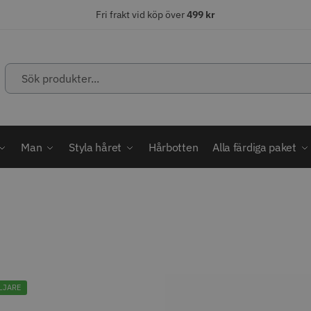
Fri frakt vid köp över
499 kr
Sök
produkter...
ÄLJARE
STORSÄLJARE
STORSÄ
Man
Styla håret
Hårbotten
Alla färdiga paket
abatt
ordless MagicClip
Solidcos Wolf - 5.5"
Jaguar Kl
499.00 kr
49.00 k
1849.00 kr
kr
LJARE
fo
Köp
Info
Köp
Inf