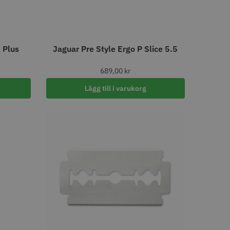
e Style Relax 28
Kyone Ultima Distanskamset
 Plus
Jaguar Pre Style Ergo P Slice 5.5
Large
 kr
199.00 kr
689,00
kr
o
Köp
Info
Köp
Lägg till i varukorg