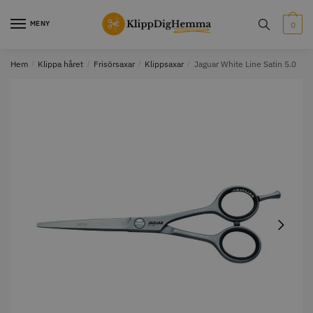
MENY
0
Hem
/
Klippa håret
/
Frisörsaxar
/
Klippsaxar
/
Jaguar White Line Satin 5.0
STORSÄLJARE
STORSÄLJARE
12% Rabatt
WAHL - Cordless MagicClip
Solidcos Wolf - 5.5"
499.00 kr
1849.00 kr
2099.00 kr
Info
Köp
Info
Köp