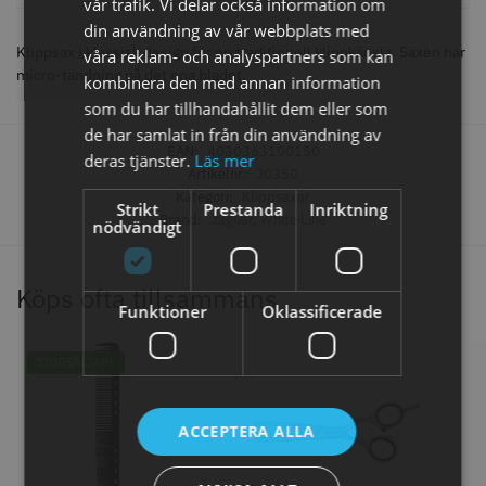
vår trafik. Vi delar också information om
knappar
din användning av vår webbplats med
299.00 kr
499.00 kr
Klippsax i klassisk design för en traditionell klippkänsla. Saxen har
våra reklam- och analyspartners som kan
Info
Köp
Info
Köp
micro-tandning på det ena bladet.
kombinera den med annan information
som du har tillhandahållit dem eller som
de har samlat in från din användning av
EAN:
4030363100150
deras tjänster.
Läs mer
STORSÄLJARE
Artikelnr:
J0350
Kategori:
Klippsaxar
Strikt
Prestanda
Inriktning
Brand:
Jaguar
,
White Line
nödvändigt
Köps ofta tillsammans
Funktioner
Oklassificerade
Jaguar saxolja
WAHL - Super Close
STORSÄLJARE
29.00 kr
699.00 kr
ACCEPTERA ALLA
Info
Köp
Info
Köp