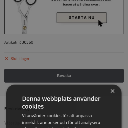
Comair toppapper vikta - 70 mm
Jaguar Pre Style Relax Slice 5.5
x 50 mm - 500 st
59.00 kr
659.00 kr
Artikelnr:
J0350
Info
Köp
Info
Köp
Slut i lager
STORSÄLJARE
STORSÄLJARE
×
Denna webbplats använder
cookies
Beskrivning
Vi använder cookies för att anpassa
innehåll, annonser och för att analysera
Ytterligare information
Solidcos - Klippkappa med
Solidcos Wolf 27T - 5.5"