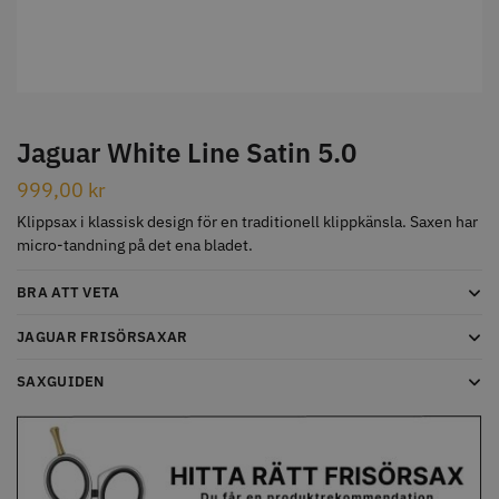
STORSÄLJARE
Jaguar White Line Satin 5.0
999,00
kr
Jaguar Klippkam 500
Kyone Ultima Hårtrimmer
Klippsax i klassisk design för en traditionell klippkänsla. Saxen har
micro-tandning på det ena bladet.
49.00 kr
1499.00 kr
BRA ATT VETA
Info
Köp
Info
Köp
JAGUAR FRISÖRSAXAR
SAXGUIDEN
STORSÄLJARE