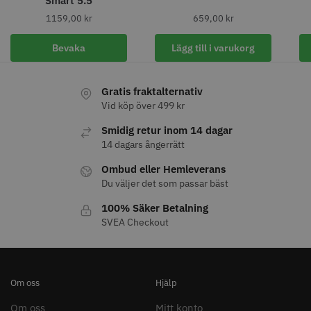
Smart 5.5
1159,00
kr
659,00
kr
Bevaka
Lägg till i varukorg
11% Rabatt
Gratis fraktalternativ
JRL - FreshFade 2020C
Säkerhetshyvel - Halmstad
Vid köp över 499 kr
399.00 kr
1599.00 kr
1799.00 kr
Smidig retur inom 14 dagar
14 dagars ångerrätt
Info
Köp
Info
Köp
Ombud eller Hemleverans
Du väljer det som passar bäst
100% Säker Betalning
STORSÄLJARE
SVEA Checkout
Om oss
Hjälp
Om oss
Mitt konto