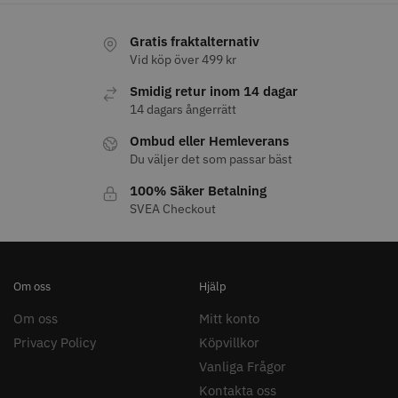
Gratis fraktalternativ
Vid köp över 499 kr
Smidig retur inom 14 dagar
14 dagars ångerrätt
Ombud eller Hemleverans
Du väljer det som passar bäst
100% Säker Betalning
SVEA Checkout
Om oss
Hjälp
Om oss
Mitt konto
Privacy Policy
Köpvillkor
Vanliga Frågor
Kontakta oss