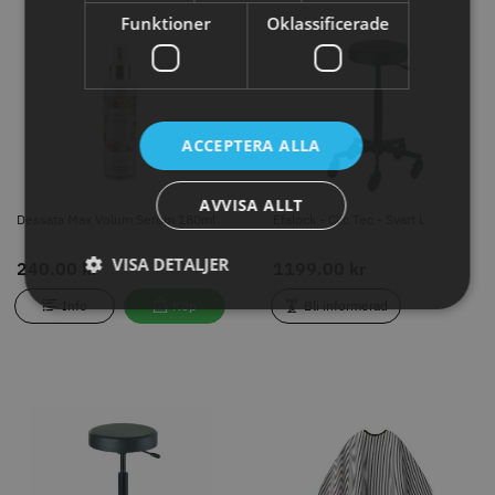
Funktioner
Oklassificerade
Dessata Max Volum Serum
Efalock - Clic Tec - Svart L
180ml
240.00 kr
1199.00 kr
Info
Köp
Bli informerad
ACCEPTERA ALLA
AVVISA ALLT
Dessata Max Volum Serum 180ml
Efalock - Clic Tec - Svart L
VISA DETALJER
240.00 kr
1199.00 kr
Info
Köp
Bli informerad
Efalock - Clic Tec - Svart M
Klippkappa Barber
1199.00 kr
449.00 kr