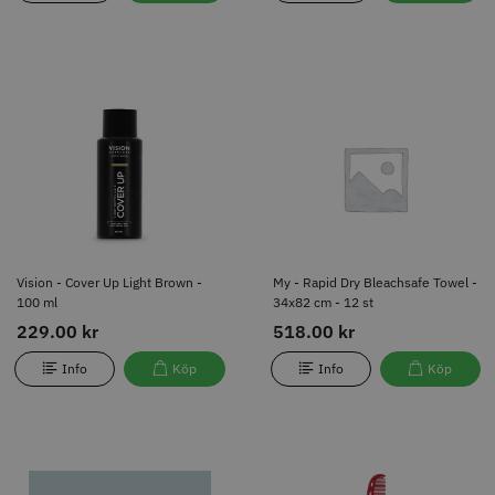
Vision - Cover Up Light Brown -
My - Rapid Dry Bleachsafe Towel
100 ml
- 34x82 cm - 12 st
229.00 kr
518.00 kr
Info
Köp
Info
Köp
Vision - Cover Up Light Brown -
My - Rapid Dry Bleachsafe Towel -
100 ml
34x82 cm - 12 st
229.00 kr
518.00 kr
Info
Köp
Info
Köp
Vision - Refreshing Foam - 200
Y.S.PARK - Nr. 103 - Röd