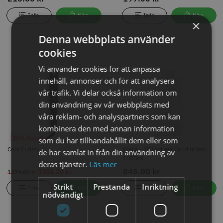
Info
Köp
Info
Köp
×
Denna webbplats använder
cookies
20% Rabatt
Cera Curlstyler
Wella - SP Hydrate Conditioner
Vi använder cookies för att anpassa
1000ml
innehåll, annonser och för att analysera
845.00 kr
1103.20 kr
1379.00 kr
vår trafik. Vi delar också information om
din användning av vår webbplats med
Info
Köp
Info
Köp
våra reklam- och analyspartners som kan
kombinera den med annan information
20% Rabatt
som du har tillhandahållit dem eller som
Cera Curlstyler
Wella - SP Hydrate Conditioner
de har samlat in från din användning av
1000ml
deras tjänster.
Läs mer
845.00 kr
1103.20 kr
1379.00 kr
Strikt
Prestanda
Inriktning
Info
Köp
Info
Köp
nödvändigt