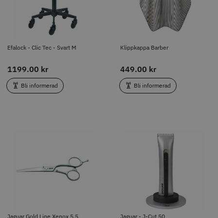
Bli informerad
Bli informerad
Efalock - Clic Tec - Svart M
Klippkappa Barber
1199.00 kr
449.00 kr
Bli informerad
Bli informerad
Jaguar Gold Line Xenox 5.5
Jaguar - J-Cut 50
2575.00 kr
2000.00 kr
Bli informerad
Bli informerad
Jaguar Gold Line Xenox 5.5
Jaguar - J-Cut 50