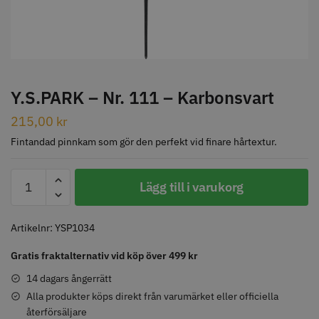
STORSÄLJARE
Y.S.PARK – Nr. 111 – Karbonsvart
215,00
kr
Jaguar Klippkam 500
Kyone Ultima Hårtrimmer
Fintandad pinnkam som gör den perfekt vid finare hårtextur.
49.00 kr
1499.00 kr
Y.S.PARK
Lägg till i varukorg
Info
Köp
Info
Köp
-
Nr.
111
Artikelnr:
YSP1034
-
Gratis fraktalternativ vid köp över 499 kr
STORSÄLJARE
Karbonsvart
mängd
14 dagars ångerrätt
Alla produkter köps direkt från varumärket eller officiella
återförsäljare