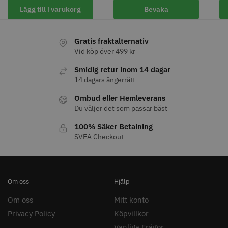
Lägg till i varukorg
Bevaka
Gratis fraktalternativ
Vid köp över 499 kr
Smidig retur inom 14 dagar
14 dagars ångerrätt
Ombud eller Hemleverans
Du väljer det som passar bäst
Permanentspole 16 mm x 91
WAHL - Specialolja för skär 118
100% Säker Betalning
mm grå/antracit - 12 st
ml
SVEA Checkout
35.00 kr
119.00 kr
Info
Köp
Info
Köp
Om oss
Hjälp
Om oss
Mitt konto
STORSÄLJARE
Privacy Policy
Köpvillkor
Vanliga Frågor