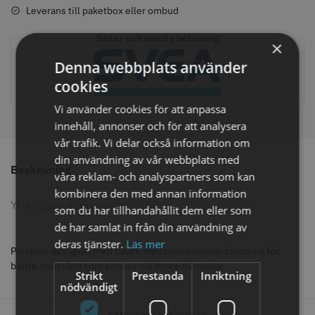
Leverans till paketbox eller ombud
Säker och smidig betalning
×
Comair toppapper vikta - 70 mm
Jaguar Pre Style Relax Slice 5.5
Denna webbplats använder
x 50 mm - 500 st
cookies
59.00 kr
659.00 kr
Vi använder cookies för att anpassa
Info
Köp
Info
Köp
innehåll, annonser och för att analysera
vår trafik. Vi delar också information om
din användning av vår webbplats med
Beskrivning
våra reklam- och analyspartners som kan
STORSÄLJARE
STORSÄLJARE
kombinera den med annan information
Ytterligare information
som du har tillhandahållit dem eller som
de har samlat in från din användning av
deras tjänster.
Läs mer
Pinnkam designad med tätare mellanrum mellan tänderna för
bättre motstånd som behövs vid finare hårtextur.
Strikt
Prestanda
Inriktning
nödvändigt
Solidcos - Klippkappa med
Solidcos Wolf 27T - 5.5"