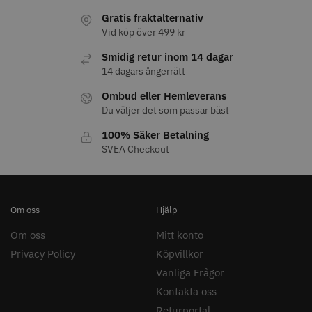
Gratis fraktalternativ
Vid köp över 499 kr
Smidig retur inom 14 dagar
14 dagars ångerrätt
11% Rabatt
JRL - FreshFade 2020C
Säkerhetshyvel - Halmstad
Ombud eller Hemleverans
Du väljer det som passar bäst
399.00 kr
1599.00 kr
1799.00 kr
100% Säker Betalning
Info
Köp
Info
Köp
SVEA Checkout
Om oss
Hjälp
STORSÄLJARE
Om oss
Mitt konto
Privacy Policy
Köpvillkor
Vanliga Frågor
Kontakta oss
Returportal