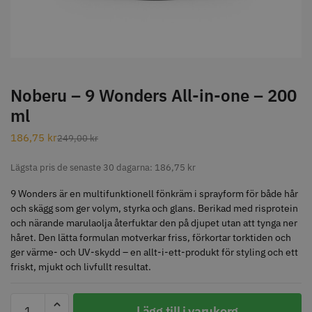
STORSÄLJARE
Noberu – 9 Wonders All-in-one – 200
ml
Jaguar Klippkam 500
Kyone Ultima Hårtrimmer
186,75
kr
249,00
kr
49.00 kr
1499.00 kr
Lägsta pris de senaste 30 dagarna:
186,75
kr
Info
Köp
Info
Köp
9 Wonders är en multifunktionell fönkräm i sprayform för både hår
och skägg som ger volym, styrka och glans. Berikad med risprotein
och närande marulaolja återfuktar den på djupet utan att tynga ner
håret. Den lätta formulan motverkar friss, förkortar torktiden och
STORSÄLJARE
ger värme- och UV-skydd – en allt-i-ett-produkt för styling och ett
friskt, mjukt och livfullt resultat.
Noberu
Lägg till i varukorg