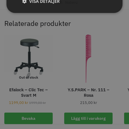
VISA DETALJER
Brand:
Noberu
Relaterade produkter
Permanentspole 16 mm x 91
WAHL - Specialolja för skär 118
mm grå/antracit - 12 st
ml
Out of stock
35.00 kr
119.00 kr
Efalock – Clic Tec –
Y.S.PARK – Nr. 111 –
Info
Köp
Info
Köp
Svart M
Rosa
1199,00
kr
215,00
kr
1999,00
kr
STORSÄLJARE
Bevaka
Lägg till i varukorg