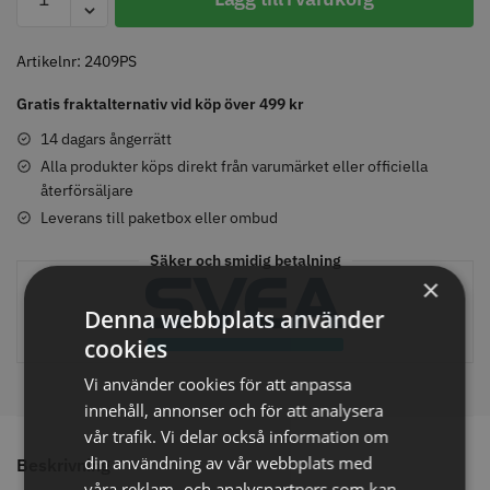
-
9
Wonders
Artikelnr:
2409PS
All-
Comair toppapper vikta - 70 mm
Jaguar Pre Style Relax Slice 5.5
Gratis fraktalternativ vid köp över 499 kr
in-
x 50 mm - 500 st
one
14 dagars ångerrätt
59.00 kr
659.00 kr
-
Alla produkter köps direkt från varumärket eller officiella
Info
Köp
Info
Köp
återförsäljare
200
ml
Leverans till paketbox eller ombud
mängd
Säker och smidig betalning
×
STORSÄLJARE
STORSÄLJARE
Denna webbplats använder
cookies
Vi använder cookies för att anpassa
innehåll, annonser och för att analysera
vår trafik. Vi delar också information om
din användning av vår webbplats med
Beskrivning
Solidcos - Klippkappa med
Solidcos Wolf 27T - 5.5"
våra reklam- och analyspartners som kan