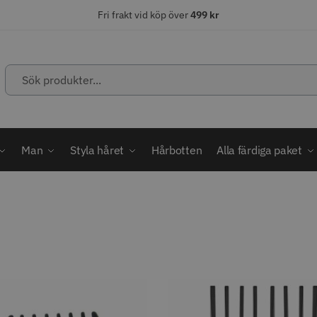
Fri frakt vid köp över
499 kr
Sök
produkter...
ÄLJARE
STORSÄLJARE
STORSÄ
Man
Styla håret
Hårbotten
Alla färdiga paket
abatt
ordless MagicClip
Solidcos Wolf - 5.5"
Jaguar Kl
499.00 kr
49.00 k
1849.00 kr
kr
fo
Köp
Info
Köp
Inf