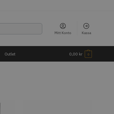
Mitt Konto
Kassa
LJARE
Outlet
0,00
kr
0
ippkam 500
Kyone Ultima Hårtrimmer
r
1499.00 kr
o
Köp
Info
Köp