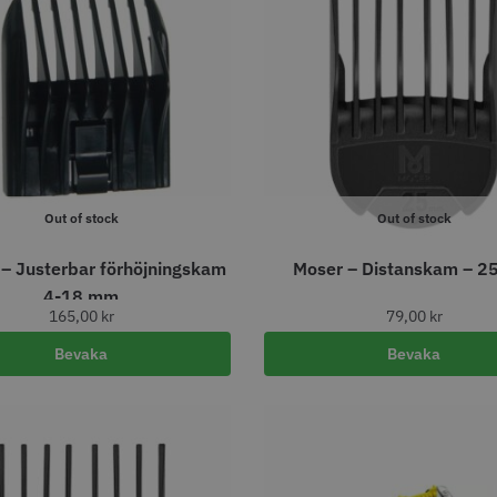
STORSÄLJARE
STORSÄ
Out of stock
Out of stock
oppapper vikta - 70
Jaguar Pre Style Relax Slice
Solidcos 
 Justerbar förhöjningskam
Moser – Distanskam – 
 mm - 500 st
5.5
knappar
4-18 mm
kr
659.00 kr
299.00
165,00
kr
79,00
kr
fo
Köp
Info
Köp
Inf
Bevaka
Bevaka
STORSÄLJARE