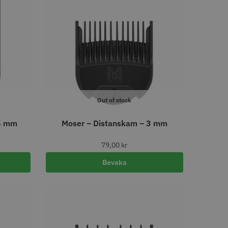
LJARE
STORSÄLJARE
Out of stock
- Klippkappa med
Solidcos Wolf 27T - 5.5"
25 mm
Moser – Distanskam – 3 mm
 kr
499.00 kr
79,00
kr
o
Köp
Info
Köp
Bevaka