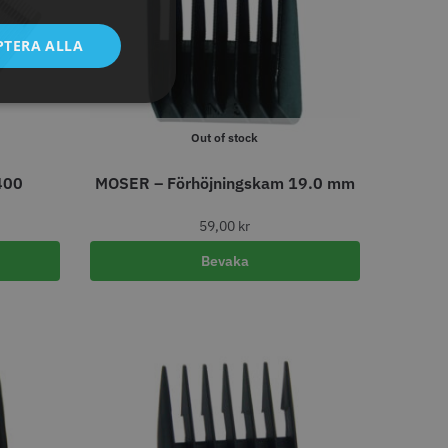
tt
egend Cordless
Kyone Vintage Zero Trimmer
PTERA ALLA
799.00 kr
1849.00 kr
r
o
Köp
Info
Köp
Out of stock
400
MOSER – Förhöjningskam 19.0 mm
59,00
kr
Bevaka
tspole 13 mm x 91
Kyone - Grim Reaper I
å - 12 st
Single Foil Shaver
r
569.00 kr