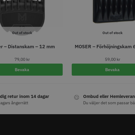
fo
Köp
Info
Köp
Inf
ÄLJARE
STORSÄLJARE
Out of stock
Out of stock
r – Distanskam – 12 mm
MOSER – Förhöjningskam 
79,00
kr
59,00
kr
Bevaka
Bevaka
att
29% Rab
ordless Detailer
Jaguar Pre Style Ergo Slice
Folie silv
5.5
15 my
dig retur inom 14 dagar
Ombud eller Hemleveran
659.00 kr
1849.00 kr
kr
309.00 kr
agars ångerrätt
Du väljer det som passar bä
fo
Köp
Info
Köp
Inf