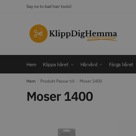
Skip
Skip
Say no to bad hair tools!
to
to
navigation
content
KATEGORI
Frisörsaxar
STORS
Färga håret
Hårbotten
Hem
Klippa håret
Hårvård
Färga håret
Hårvård
Klippa håret
Hem
Produkt Passar till
Moser 1400
/
Man
/
Nackspeglar
Moser 1400
Outlet
12% R
Paket
WAHL - C
Rakapparat
Visa mer
2099.00 
In