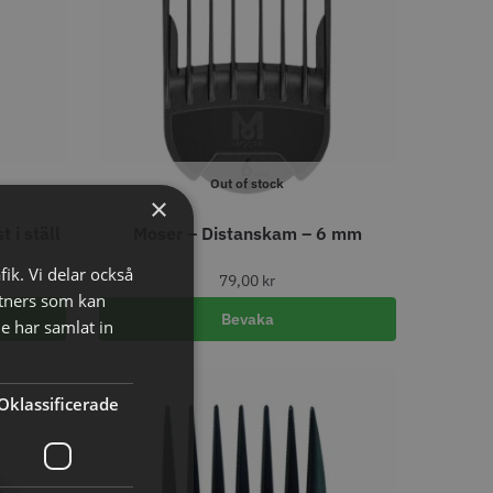
tspole 16 mm x 91
WAHL - Specialolja för skär
racit - 12 st
118 ml
Out of stock
r
119.00 kr
×
 i ställ
Moser – Distanskam – 6 mm
o
Köp
Info
Köp
fik. Vi delar också
79,00
kr
tners som kan
Bevaka
e har samlat in
LJARE
Oklassificerade