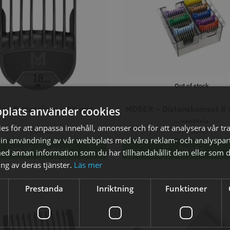
axolja
WAHL - Super Close
Permanen
mm grå/ant
Out of stock
kr
699.00 kr
35.00 k
Moser – Distanskam – 18 mm
MOSER – Distanskamset 8 st
plats använder cookies
fo
Köp
Info
Köp
Inf
– rostfria
s för att anpassa innehåll, annonser och för att analysera vår tra
79,00
kr
559,00
kr
in användning av vår webbplats med våra reklam- och analyspar
Lägg till i varukorg
Bevaka
d annan information som du har tillhandahållit dem eller som d
ÄLJARE
STORSÄ
ng av deras tjänster.
Läs mer
Prestanda
Inriktning
Funktioner