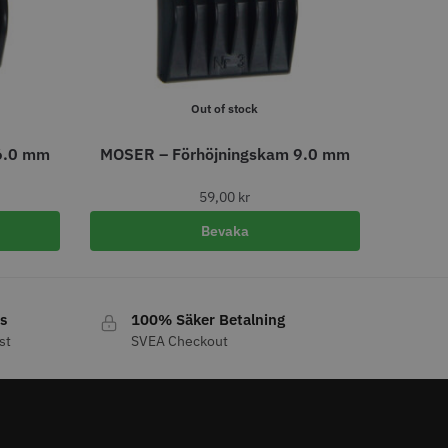
o
Köp
Info
Köp
FYNDVARA
Out of stock
6.0 mm
MOSER – Förhöjningskam 9.0 mm
59,00
kr
Bevaka
att
er 12 cm x 250 m -
Y.S.PARK Nr. 122 special
s
100% Säker Betalning
86.00 kr
219.00 kr
st
SVEA Checkout
o
Köp
Info
Köp