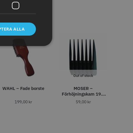
tt
egend Cordless
Kyone Vintage Zero Trimmer
799.00 kr
1849.00 kr
r
PTERA ALLA
o
Köp
Info
Köp
Out of stock
WAHL – Fade borste
MOSER –
Förhöjningskam 19.0
mm
199,00
kr
59,00
kr
tspole 13 mm x 91
Kyone - Grim Reaper I
å - 12 st
Single Foil Shaver
r
569.00 kr