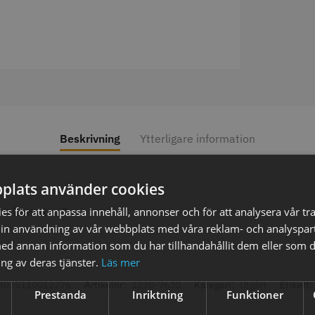
axolja
WAHL - Super Close
Permanen
mm grå/ant
kr
699.00 kr
35.00 k
Beskrivning
Ytterligare information
fo
Köp
Info
Köp
Inf
plats använder cookies
s för att anpassa innehåll, annonser och för att analysera vår tra
e information”.
ÄLJARE
STORSÄ
in användning av vår webbplats med våra reklam- och analyspar
d annan information som du har tillhandahållit dem eller som d
ng av deras tjänster.
Läs mer
4015110012276
Artikelnr:
1230-7630
Kategori:
Utgått
Etikett:
Prestanda
Inriktning
Funktioner