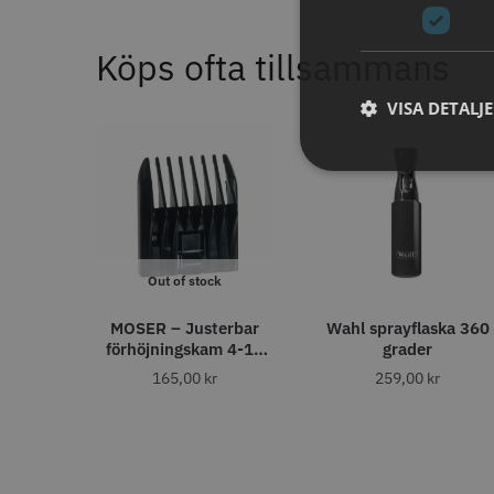
11% R
JRL - F
Köps ofta tillsammans
ANTAL TÄNDER
1799.00 
28
VISA DETALJ
6
32
In
4
40
4
27
2
30
1
35
1
STORS
43
1
46
1
Out of stock
MOSER – Justerbar
Wahl sprayflaska 360
ANTAL VÅGOR
förhöjningskam 4-18
grader
mm
0
165,00
kr
259,00
kr
7
3
1
Comair 
svart - 1
ANTISTATISK
100.0