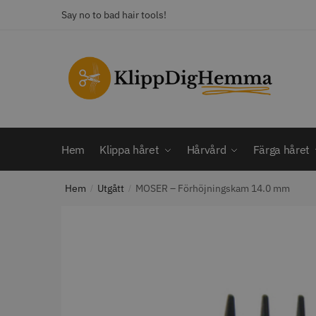
Skip
Skip
Say no to bad hair tools!
to
to
navigation
content
KATEGORI
Frisörsaxar
STORS
Färga håret
Hårbotten
Hem
Klippa håret
Hårvård
Färga håret
Hårvård
Klippa håret
Hem
Utgått
MOSER – Förhöjningskam 14.0 mm
Man
/
/
Nackspeglar
Outlet
12% R
Paket
WAHL - C
Rakapparat
Visa mer
2099.00 
In