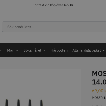
Fri frakt vid köp över
499 kr
Sök
produkter...
ÄLJARE
STORSÄLJARE
STORSÄ
Man
Styla håret
Hårbotten
Alla färdiga paket
MOS
abatt
14.
ordless MagicClip
Solidcos Wolf - 5.5"
Jaguar Kl
69,00
499.00 kr
49.00 k
1849.00 kr
kr
MOSER 14
fo
Köp
Info
Köp
Inf