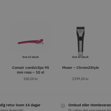
fo
Köp
Info
Köp
Inf
ÄLJARE
STORSÄLJARE
Out of stock
Out of stock
att
29% Rab
Comair combiclips 95
Moser – Chrom2Style
ordless Detailer
Jaguar Pre Style Ergo Slice
Folie silv
mm rosa – 10 st
5.5
15 my
100,00
kr
2399,00
kr
659.00 kr
1849.00 kr
kr
309.00 kr
fo
Köp
Info
Köp
Inf
dig retur inom 14 dagar
Ombud eller Hemleveran
agars ångerrätt
Du väljer det som passar bä