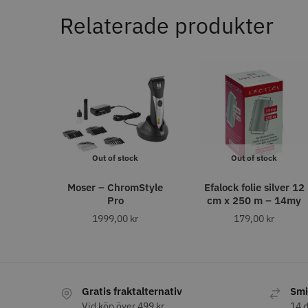
Nej
In
136
Relaterade produkter
Ja
38
AUTO. AVSTÄNGNING
STORS
Ja
1
efter 60 min
1
AVSTÅNDSKAMMAR (MM)
Out of stock
Out of stock
3
48
8% Rab
Moser – ChromStyle
Efalock folie silver 12
6
38
WAHL - C
Pro
cm x 250 m – 14my
10
29
1999,00
kr
179,00
kr
13
28
1999.00 
4.5
19
1,5
In
18
1.5
18
25
16
Gratis fraktalternativ
Smi
4,5
15
19
Vid köp över 499 kr
14 d
13