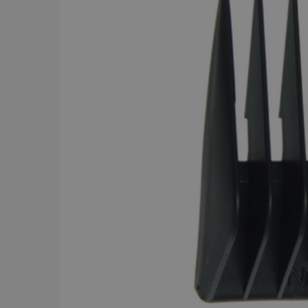
BRAND
Y.S.PARK
284
Comair
143
Dessata
87
Wahl
75
JRL
56
Kyone
54
Jaguar
52
Cera
43
Revlon
42
American Crew
39
Comair t
mm x 50
Visa mer
59.00 
In
PRICE
19
7867