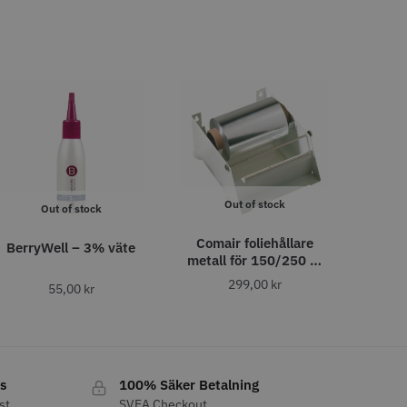
o
Köp
Info
Köp
FYNDVARA
Out of stock
Out of stock
att
Comair foliehållare
BerryWell – 3% väte
er 12 cm x 250 m -
Y.S.PARK Nr. 122 special
metall för 150/250 m
rullar
299,00
kr
55,00
kr
86.00 kr
219.00 kr
o
Köp
Info
Köp
s
100% Säker Betalning
st
SVEA Checkout