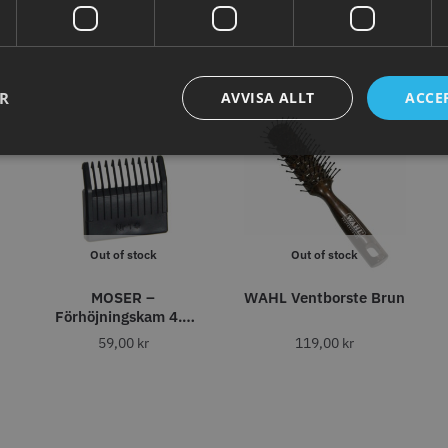
abatt
8% Raba
reshFade 2020C
Säkerhetshyvel - Halmstad
WAHL - L
399.00 kr
1599.00 kr
kr
1999.00 k
ER
AVVISA ALLT
ACCE
fo
Köp
Info
Köp
Inf
ÄLJARE
STORSÄLJARE
Out of stock
Out of stock
MOSER –
WAHL Ventborste Brun
Förhöjningskam 4.5
mm
59,00
kr
119,00
kr
11% Rabatt
combiclips 95 mm
JRL - FreshFade 2020C,
Permanen
0 st
Gold
mm blå/gr
0 kr
35.00 k
1599.00 kr
1799.00 kr