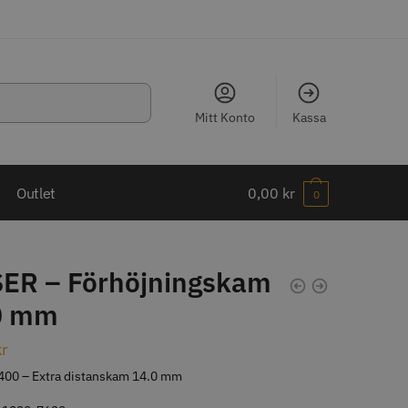
Mitt Konto
Kassa
LJARE
Outlet
0,00
kr
0
ER – Förhöjningskam
0 mm
ippkam 500
Kyone Ultima Hårtrimmer
kr
r
1499.00 kr
00 – Extra distanskam 14.0 mm
o
Köp
Info
Köp