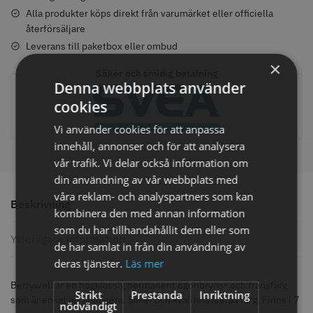
Alla produkter köps direkt från varumärket eller officiella
återförsäljare
Leverans till paketbox eller ombud
Comair toppapper vikta - 70 mm
Solidcos - Klippkappa med
×
Säker och smidig betalning
x 50 mm - 500 st
knappar
Denna webbplats använder
59.00 kr
299.00 kr
cookies
Info
Köp
Info
Köp
Vi använder cookies för att anpassa
innehåll, annonser och för att analysera
vår trafik. Vi delar också information om
din användning av vår webbplats med
STORSÄLJARE
våra reklam- och analyspartners som kan
Beskrivning
kombinera den med annan information
som du har tillhandahållit dem eller som
Ytterligare information
de har samlat in från din användning av
deras tjänster.
Läs mer
Berrywell är en högklassig permanent ögonbryns- och fransfärg
Strikt
Prestanda
Inriktning
som är enkel att applicera. Säker och kvalitetstestad färg. Finns i 7
Solidcos Wolf 27T - 5.5"
Jaguar saxolja
nödvändigt