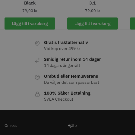
Black
3.1
79,00
kr
79,00
kr
Lägg till i varukorg
Lägg till i varukorg
Gratis fraktalternativ
Vid köp över 499 kr
Smidig retur inom 14 dagar
14 dagars ångerrätt
WAHL - Specialolja för skär 118
Säkerhetshyvel - Halmstad
ml
Ombud eller Hemleverans
Du väljer det som passar bäst
119.00 kr
399.00 kr
100% Säker Betalning
Info
Köp
Info
Köp
SVEA Checkout
STORSÄLJARE
Om oss
Hjälp