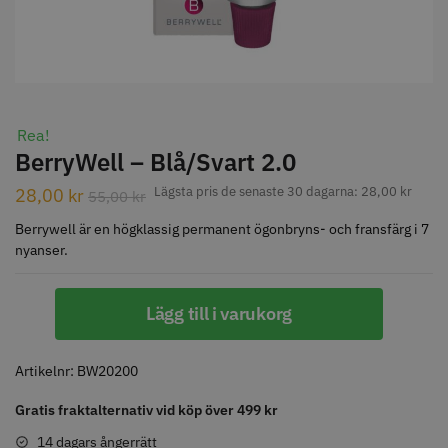
STORSÄLJARE
Rea!
BerryWell – Blå/Svart 2.0
Jaguar Klippkam 500
Kyone Ultima Hårtrimmer
Lägsta pris de senaste 30 dagarna:
28,00
kr
28,00
kr
55,00
kr
Berrywell är en högklassig permanent ögonbryns- och fransfärg i 7
49.00 kr
1499.00 kr
nyanser.
Info
Köp
Info
Köp
BerryWell
Lägg till i varukorg
-
Blå/Svart
STORSÄLJARE
2.0
Artikelnr:
BW20200
mängd
Gratis fraktalternativ vid köp över 499 kr
14 dagars ångerrätt