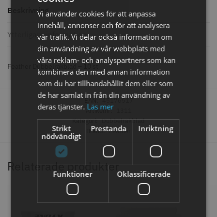
Beskrivning
Vi använder cookies för att anpassa
innehåll, annonser och för att analysera
Ytterligare information
vår trafik. Vi delar också information om
Comair toppapper vikta - 70 mm
Solidcos - Klippkappa med
din användning av vår webbplats med
x 50 mm - 500 st
knappar
våra reklam- och analyspartners som kan
59.00 kr
299.00 kr
Feather Dubbelrakblad – 10 st
kombinera den med annan information
Info
Köp
Info
Köp
som du har tillhandahållit dem eller som
de har samlat in från din användning av
EAN:
45176517
deras tjänster.
Läs mer
Artikelnr:
1311
Kategori:
Dubbelrakblad
STORSÄLJARE
Strikt
Prestanda
Inriktning
Brand:
Feather
nödvändigt
Relaterade produkter
Funktioner
Oklassificerade
Solidcos Wolf 27T - 5.5"
Jaguar saxolja