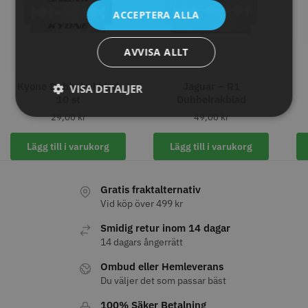
ACCEPTERA ALLA
499.00 kr
29.00 kr
Info
Köp
Info
Köp
AVVISA ALLT
Kyone Dubbelrakblad
Jaguar – R1
VISA DETALJER
10 st
Dubbelrakblad
STORSÄLJARE
29,00
kr
49,00
kr
Lägg till i varukorg
Lägg till i varukorg
Gratis fraktalternativ
Vid köp över 499 kr
Smidig retur inom 14 dagar
WAHL - Super Close
Permanentspole 16 mm x 91
14 dagars ångerrätt
mm grå/antracit - 12 st
699.00 kr
35.00 kr
Ombud eller Hemleverans
Du väljer det som passar bäst
Info
Köp
Info
Köp
100% Säker Betalning