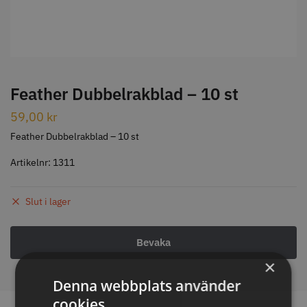
STORSÄLJARE
Feather Dubbelrakblad – 10 st
59,00
kr
Jaguar Klippkam 500
Kyone Ultima Hårtrimmer
Feather Dubbelrakblad – 10 st
49.00 kr
1499.00 kr
Artikelnr:
1311
Info
Köp
Info
Köp
Slut i lager
STORSÄLJARE
×
Denna webbplats använder
cookies