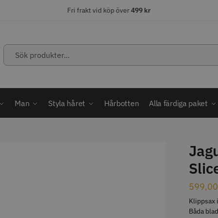
Fri frakt vid köp över
499 kr
ÄLJARE
STORSÄLJARE
STORSÄ
Man
Styla håret
Hårbotten
Alla färdiga paket
Jagu
abatt
Slic
ordless MagicClip
Solidcos Wolf - 5.5"
Jaguar Kl
599,0
499.00 kr
49.00 k
1849.00 kr
kr
Klippsax i
fo
Köp
Info
Köp
Inf
Båda blad