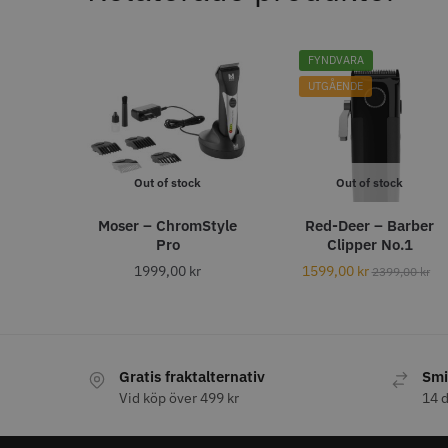
Nej
In
136
Ja
38
FYNDVARA
UTGÅENDE
AUTO. AVSTÄNGNING
Ja
1
efter 60 min
1
Out of stock
Out of stock
AVSTÅNDSKAMMAR (MM)
Moser – ChromStyle
Red-Deer – Barber
Pro
Clipper No.1
3
48
1999,00
kr
1599,00
kr
2399,00
kr
6
38
Kyone - 
10
29
Single F
13
28
569.0
4.5
19
1,5
In
18
Gratis fraktalternativ
Smi
1.5
18
Vid köp över 499 kr
14 d
25
16
4,5
15
19
13