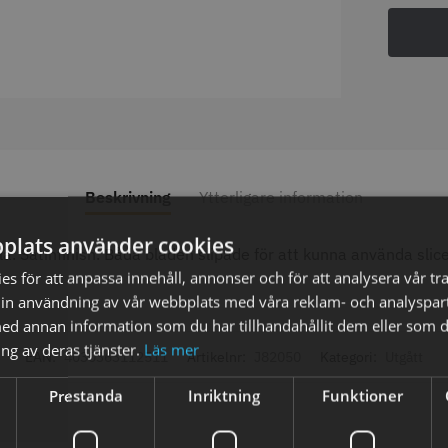
axolja
WAHL - Super Close
Permanen
mm grå/ant
kr
699.00 kr
35.00 k
Beskrivning
Ytterligare information
fo
Köp
Info
Köp
Inf
plats använder cookies
sla. Satinfinish. Båda bladen slipade för att kunna använda slic
s för att anpassa innehåll, annonser och för att analysera vår tra
in användning av vår webbplats med våra reklam- och analyspar
ÄLJARE
STORSÄ
d annan information som du har tillhandahållit dem eller som d
ng av deras tjänster.
Läs mer
EAN:
4030363112511
Artikelnr:
J82050
Kategori:
Utgått
Prestanda
Inriktning
Funktioner