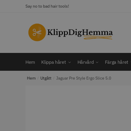
Say no to bad hair tools!
KATEGORI
Frisörsaxar
STORS
Färga håret
Hårbotten
Hem
Klippa håret
Hårvård
Färga håret
Hårvård
Klippa håret
Hem
Utgått
Jaguar Pre Style Ergo Slice 5.0
Man
/
/
Nackspeglar
Outlet
12% R
Paket
WAHL - C
Rakapparat
Visa mer
2099.00 
In