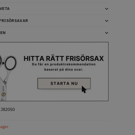
 VETA
LJARE
STORSÄLJARE
FRISÖRSAXAR
DEN
- Klippkappa med
Solidcos Wolf 27T - 5.5"
 kr
499.00 kr
o
Köp
Info
Köp
:
J82050
 lager