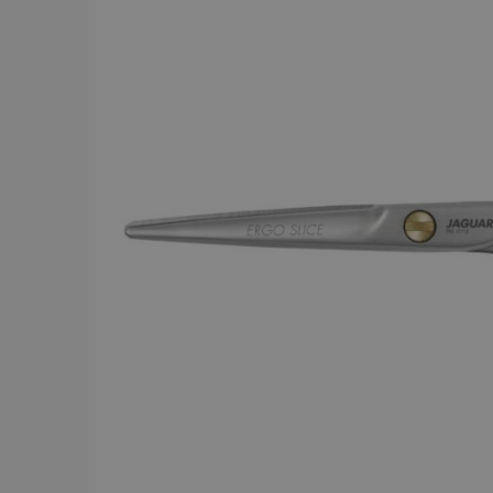
BRAND
Y.S.PARK
284
Comair
143
Dessata
87
Wahl
75
JRL
56
Kyone
54
Jaguar
52
Cera
43
Revlon
42
American Crew
39
Comair t
mm x 50
Visa mer
59.00 
In
PRICE
19
7867