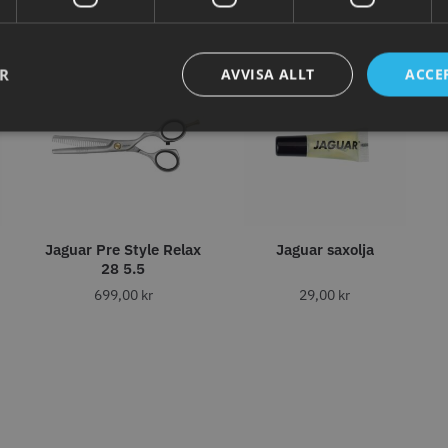
abatt
8% Raba
reshFade 2020C
Säkerhetshyvel - Halmstad
WAHL - L
ER
AVVISA ALLT
ACCE
399.00 kr
1599.00 kr
kr
1999.00 k
fo
Köp
Info
Köp
Inf
ÄLJARE
Jaguar Pre Style Relax
Jaguar saxolja
28 5.5
699,00
kr
29,00
kr
23% Rabatt
combiclips 95 mm
JRL - FreshFade 2020 gold
Permanen
0 st
combo kit
mm blå/gr
0 kr
35.00 k
2299.00 kr
2999.00 kr