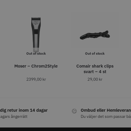
fo
Köp
Info
Köp
Inf
STORSÄLJARE
STORSÄ
Out of stock
Out of stock
Moser – Chrom2Style
Comair shark clips
svart – 4 st
8% Rabatt
2399,00
kr
29,00
kr
Grim Reaper I
WAHL - Cordless Detailer
Jaguar Pre
oil Shaver
5.5
0 kr
659.00
1849.00 kr
1999.00 kr
fo
Köp
Info
Köp
Inf
dig retur inom 14 dagar
Ombud eller Hemleveran
agars ångerrätt
Du väljer det som passar bä