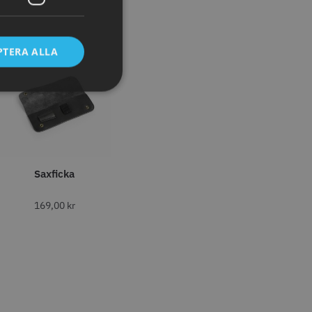
tt
egend Cordless
Kyone Vintage Zero Trimmer
PTERA ALLA
799.00 kr
1849.00 kr
r
o
Köp
Info
Köp
STORSÄLJARE
Saxficka
169,00
kr
11% Rabatt
tspole 13 mm x 91
JRL - FreshFade 2020C,
å - 12 st
Gold
r
1599.00 kr
1799.00 kr