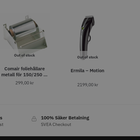
o
Köp
Info
Köp
LJARE
Out of stock
Out of stock
Comair foliehållare
Ermila – Motion
metall för 150/250 m
rullar
29% Rabatt
299,00
kr
2199,00
kr
 Style Ergo Slice
Folie silver 12 cm x 250 m -
15 my
 kr
219.00 kr
309.00 kr
o
Köp
Info
Köp
s
100% Säker Betalning
st
SVEA Checkout