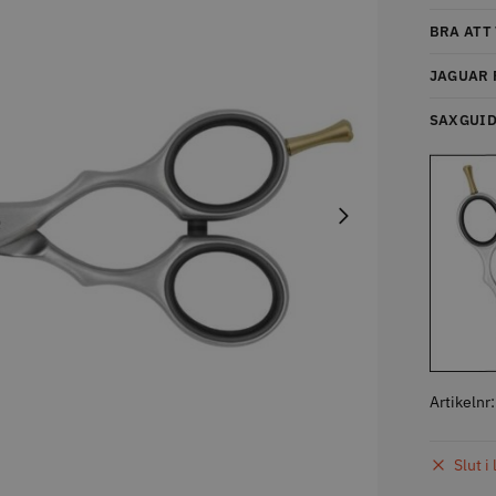
BRA ATT
STORSÄLJARE
STORSÄ
JAGUAR 
SAXGUI
oppapper vikta - 70
Jaguar Pre Style Relax Slice
Solidcos 
 mm - 500 st
5.5
knappar
kr
659.00 kr
299.00
fo
Köp
Info
Köp
Inf
Artikelnr
STORSÄLJARE
Slut i