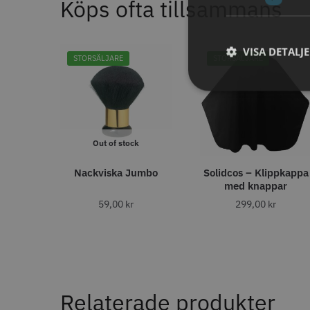
Köps ofta tillsammans
11% R
JRL - F
ANTAL TÄNDER
VISA DETALJ
1799.00 
STORSÄLJARE
STORSÄLJARE
28
6
32
In
4
40
4
27
2
30
1
35
1
STORS
Out of stock
43
1
46
1
Nackviska Jumbo
Solidcos – Klippkappa
med knappar
59,00
kr
299,00
kr
ANTAL VÅGOR
0
7
3
1
Comair 
svart - 1
Relaterade produkter
ANTISTATISK
100.0