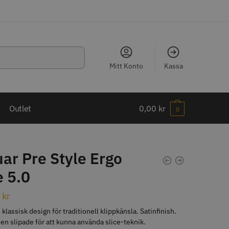
Mitt Konto
Kassa
LJARE
Outlet
0,00
kr
0
ar Pre Style Ergo
e 5.0
ippkam 500
Kyone Ultima Hårtrimmer
0
kr
r
1499.00 kr
 klassisk design för traditionell klippkänsla. Satinfinish.
o
Köp
Info
Köp
en slipade för att kunna använda slice-teknik.