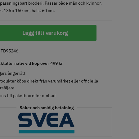
passningsbart broderi. Passar både män och kvinnor.
k: 135 x 150 cm, hals: 60 cm.
LJARE
STORSÄLJARE
ppa
Lägg till i varukorg
:
TD95246
aktalternativ vid köp över 499 kr
ars ångerrätt
- Klippkappa med
Solidcos Wolf 27T - 5.5"
rodukter köps direkt från varumärket eller officiella
 kr
499.00 kr
rsäljare
ans till paketbox eller ombud
o
Köp
Info
Köp
Säker och smidig betalning