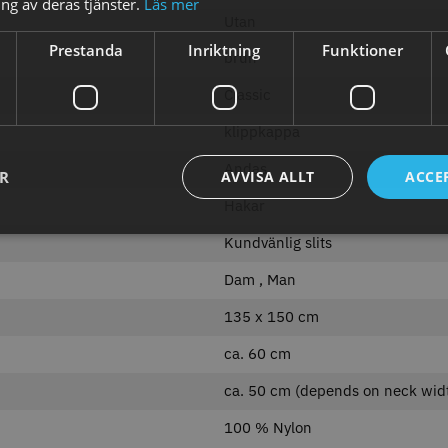
ng av deras tjänster.
Läs mer
abatt
8% Raba
Utan
reshFade 2020C
Säkerhetshyvel - Halmstad
WAHL - L
Prestanda
Inriktning
Funktioner
brun
399.00 kr
1599.00 kr
kr
1999.00 k
Classic
fo
Köp
Info
Köp
Inf
klippkappa
Andas
ER
AVVISA ALLT
ACCE
Hakar
ÄLJARE
STORSÄ
Kundvänlig slits
Dam , Man
135 x 150 cm
ca. 60 cm
23% Rabatt
11% Rab
combiclips 95 mm
JRL - FreshFade 2020 gold
JRL - Fre
ca. 50 cm (depends on neck wid
0 st
combo kit
Gold
0 kr
100 % Nylon
2299.00 kr
2999.00 kr
1799.00 k