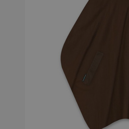
BRAND
Y.S.PARK
284
Comair
143
Dessata
87
Wahl
75
JRL
56
Kyone
54
Jaguar
52
Cera
43
Revlon
42
American Crew
39
Comair t
mm x 50
Visa mer
59.00 
In
PRICE
19
7867