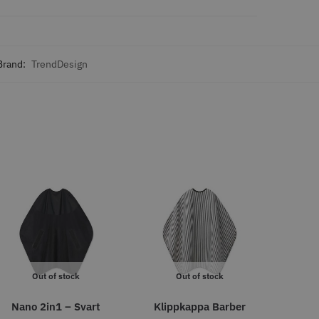
o
Köp
Info
Köp
Brand:
TrendDesign
LJARE
29% Rabatt
 Style Ergo Slice
Folie silver 12 cm x 250 m -
15 my
 kr
219.00 kr
309.00 kr
o
Köp
Info
Köp
Out of stock
Out of stock
Nano 2in1 – Svart
Klippkappa Barber