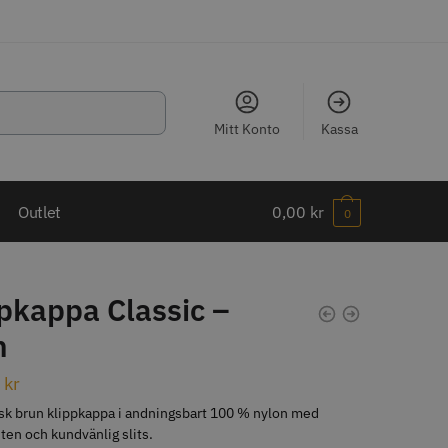
Mitt Konto
Kassa
LJARE
Outlet
0,00
kr
0
pkappa Classic –
n
ippkam 500
Kyone Ultima Hårtrimmer
0
kr
r
1499.00 kr
sk brun klippkappa i andningsbart 100 % nylon med
o
Köp
Info
Köp
ten och kundvänlig slits.