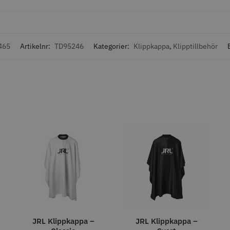
fo
Köp
Info
Köp
Inf
465
Artikelnr:
TD95246
Kategorier:
Klippkappa
,
Klipptillbehör
STORSÄLJARE
STORSÄ
8% Rabatt
Grim Reaper I
WAHL - Cordless Detailer
Jaguar Pre
oil Shaver
5.5
0 kr
659.00
1849.00 kr
1999.00 kr
fo
Köp
Info
Köp
Inf
JRL Klippkappa –
JRL Klippkappa –