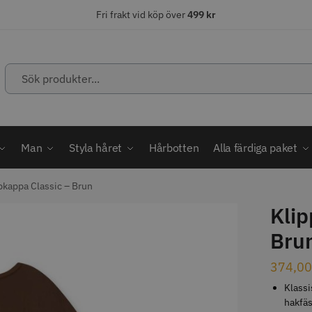
Fri frakt vid köp över
499 kr
Sök
produkter...
ÄLJARE
STORSÄLJARE
STORSÄ
Man
Styla håret
Hårbotten
Alla färdiga paket
pkappa Classic – Brun
Klip
abatt
Bru
ordless MagicClip
Solidcos Wolf - 5.5"
Jaguar Kl
374,0
499.00 kr
49.00 k
1849.00 kr
kr
Klassi
fo
Köp
Info
Köp
Inf
hakfäs