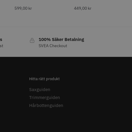
LJARE
599,00
kr
449,00
kr
s
100% Säker Betalning
st
SVEA Checkout
 Style Relax Slice
WAHL - Legend
 kr
1449.00 kr
o
Köp
Info
Köp
Hitta rätt produkt
Saxguiden
Trimmerguiden
Hårbottenguiden