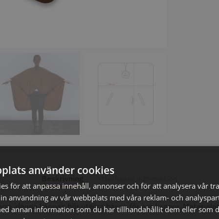
axolja
WAHL - Super Close
Permanen
mm grå/ant
kr
699.00 kr
35.00 k
fo
Köp
Info
Köp
Inf
ÄLJARE
STORSÄ
plats använder cookies
Beskrivning
Ytterligare information
s för att anpassa innehåll, annonser och för att analysera vår tra
in användning av vår webbplats med våra reklam- och analyspar
m, denna kappan bör utgöra basen för era kappor. Materialet an
d annan information som du har tillhandahållit dem eller som d