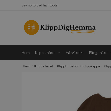
Skip
Skip
Say no to bad hair tools!
to
to
navigation
content
KATEGORI
Frisörsaxar
STORS
Färga håret
Hårbotten
Hem
Klippa håret
Hårvård
Färga håret
Hårvård
Klippa håret
Hem
Klippa håret
Klipptillbehör
Klippkappa
Klip
Man
/
/
/
/
Nackspeglar
Outlet
12% R
Paket
WAHL - C
Rakapparat
Visa mer
2099.00 
In