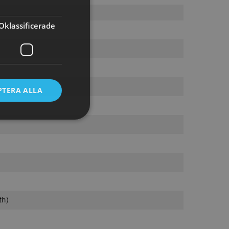
tt
egend Cordless
Kyone Vintage Zero Trimmer
Oklassificerade
799.00 kr
1849.00 kr
r
o
Köp
Info
Köp
PTERA ALLA
LJARE
att
shFade 2020C,
Permanentspole 13 mm x 91
th)
mm blå/grå - 12 st
35.00 kr
1599.00 kr
r