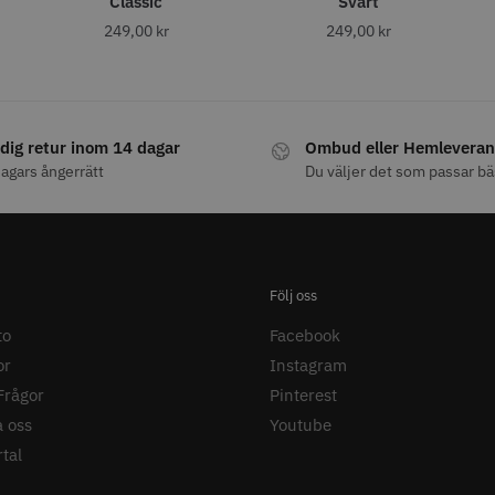
Classic
Svart
ARA
STORSÄ
249,00
kr
249,00
kr
dig retur inom 14 dagar
Ombud eller Hemleveran
agars ångerrätt
Du väljer det som passar bä
30% Rabatt
 Nr. 122 special
Kyone - Ultima Hybrid Pro
Jaguar Pre
6.0
kr
659.00
1049.30 kr
1499.00 kr
fo
Köp
Info
Köp
Inf
Följ oss
to
Facebook
or
Instagram
Frågor
Pinterest
 oss
Youtube
tal