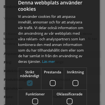
knappar
Denna webbplats använder
Beskrivning
299.00 kr
499.00 kr
cookies
Info
Köp
Info
Köp
Vi använder cookies för att anpassa
Ytterligare information
innehåll, annonser och för att analysera
vår trafik. Vi delar också information om
din användning av vår webbplats med
En klassisk klippkappa – Har en avslappnad passform, denna
STORSÄLJARE
kappan bör utgöra basen för era kappor. Materialet andas. Ni kan
våra reklam- och analyspartners som kan
brodera valfri text alt. logga.
kombinera den med annan information
som du har tillhandahållit dem eller som
Anpassning:
Utan
de har samlat in från din användning av
deras tjänster.
Läs mer
orange
Färg:
Classic
Kollektion:
Strikt
Prestanda
Inriktning
nödvändigt
Jaguar saxolja
WAHL - Super Close
klippkappa
Produktkategori:
Andas
Egenskaper:
29.00 kr
699.00 kr
Funktioner
Oklassificerade
Hakar
Info
Köp
Info
Köp
Fäste: