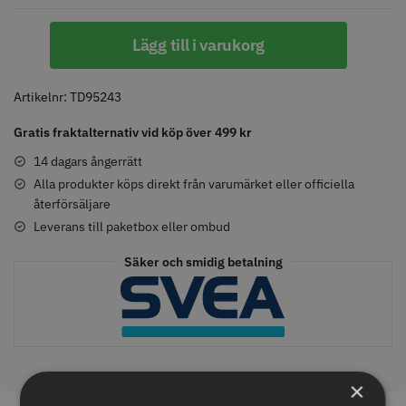
Klippkappa
Lägg till i varukorg
Classic
-
Comair toppapper vikta - 70 mm
Jaguar Pre Style Relax Slice 5.5
Orange
Artikelnr:
TD95243
x 50 mm - 500 st
mängd
59.00 kr
659.00 kr
Gratis fraktalternativ vid köp över 499 kr
Info
Köp
Info
Köp
14 dagars ångerrätt
Alla produkter köps direkt från varumärket eller officiella
återförsäljare
Leverans till paketbox eller ombud
STORSÄLJARE
STORSÄLJARE
Säker och smidig betalning
×
Solidcos - Klippkappa med
Solidcos Wolf 27T - 5.5"