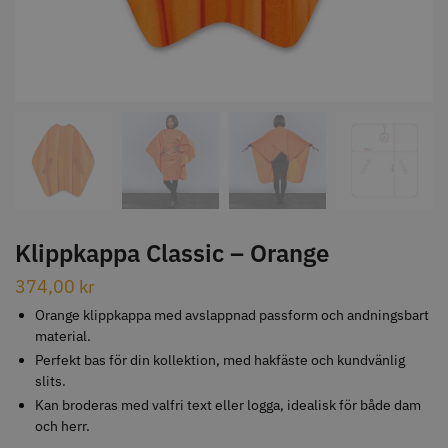
STORSÄLJARE
Jaguar Klippkam 500
Kyone Ultima Hårtrimmer
49.00 kr
1499.00 kr
Klippkappa Classic – Orange
Info
Köp
Info
Köp
374,00
kr
Orange klippkappa med avslappnad passform och andningsbart
material.
Perfekt bas för din kollektion, med hakfäste och kundvänlig
STORSÄLJARE
slits.
Kan broderas med valfri text eller logga, idealisk för både dam
och herr.