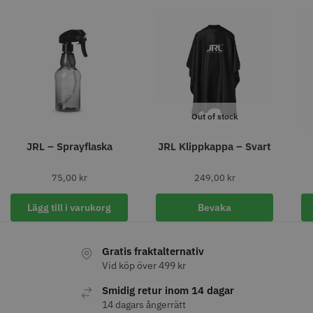
11% Rabatt
JRL - FreshFade 2020C
Säkerhetshyvel - Halmstad
Out of stock
399.00 kr
1599.00 kr
1799.00 kr
JRL – Sprayflaska
JRL Klippkappa – Svart
Info
Köp
Info
Köp
75,00
kr
249,00
kr
Lägg till i varukorg
Bevaka
STORSÄLJARE
Gratis fraktalternativ
Vid köp över 499 kr
Smidig retur inom 14 dagar
14 dagars ångerrätt