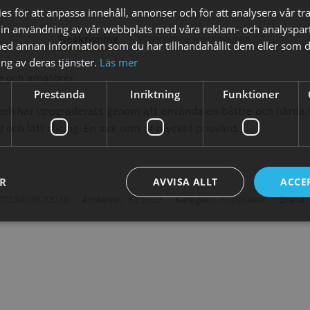
abatt
8% Raba
s för att anpassa innehåll, annonser och för att analysera vår tra
reshFade 2020C
Säkerhetshyvel - Halmstad
WAHL - L
in användning av vår webbplats med våra reklam- och analyspar
Beskrivning
Ytterligare information
d annan information som du har tillhandahållit dem eller som d
399.00 kr
1599.00 kr
kr
1999.00 k
ng av deras tjänster.
Läs mer
e och amatörer.
fo
Köp
Info
Köp
Inf
Prestanda
Inriktning
Funktioner
och har uppgraderats genom att använda en bättre och hårdar
g och lätt slicing. En sax som är mycket prisvärd.
ÄLJARE
STORSÄ
ER
AVVISA ALLT
ACCE
8718403670035
Artikelnr:
KY1003
Kategori:
Klippsaxar
Brand:
23% Rabatt
11% Rab
combiclips 95 mm
JRL - FreshFade 2020 gold
JRL - Fre
0 st
combo kit
Gold
0 kr
2299.00 kr
2999.00 kr
1799.00 k