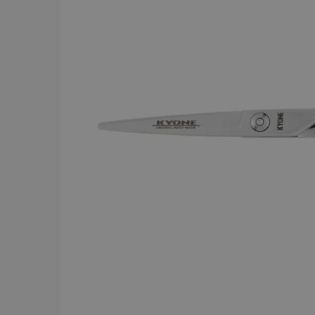
BRAND
Y.S.PARK
284
Comair
143
Dessata
87
Wahl
75
JRL
56
Kyone
54
Jaguar
52
Cera
43
Revlon
42
American Crew
39
Comair t
mm x 50
Visa mer
59.00 
In
PRICE
19
7867