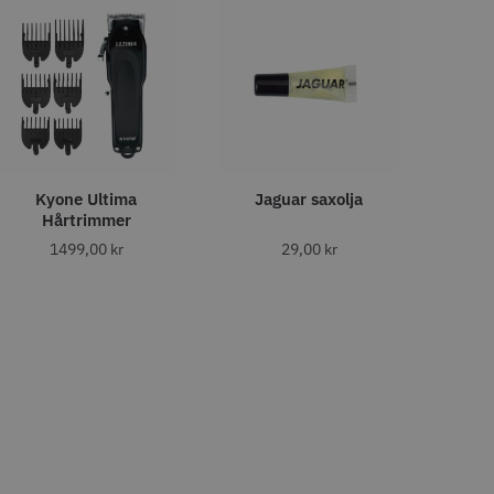
o
Köp
Info
Köp
LJARE
Kyone Ultima
Jaguar saxolja
Hårtrimmer
1499,00
kr
29,00
kr
29% Rabatt
 Style Ergo Slice
Folie silver 12 cm x 250 m -
15 my
 kr
219.00 kr
309.00 kr
o
Köp
Info
Köp