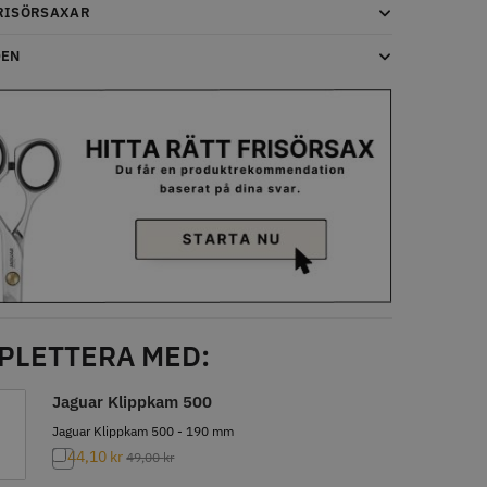
RISÖRSAXAR
DEN
LJARE
STORSÄLJARE
- Klippkappa med
Solidcos Wolf 27T - 5.5"
 kr
499.00 kr
o
Köp
Info
Köp
PLETTERA MED:
Jaguar Klippkam 500
Jaguar Klippkam 500 - 190 mm
44,10
kr
49,00
kr