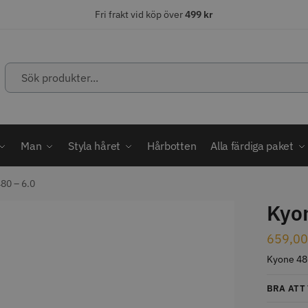
Fri frakt vid köp över
499 kr
ÄLJARE
STORSÄLJARE
STORSÄ
Man
Styla håret
Hårbotten
Alla färdiga paket
80 – 6.0
Kyon
abatt
ordless MagicClip
Solidcos Wolf - 5.5"
Jaguar Kl
659,0
Kyone 480
499.00 kr
49.00 k
1849.00 kr
kr
fo
Köp
Info
Köp
Inf
BRA ATT