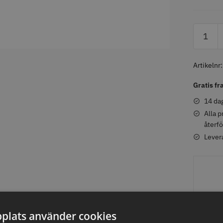
Artikelnr
axolja
WAHL - Super Close
Permanen
mm grå/ant
Gratis fr
kr
699.00 kr
35.00 k
14 dag
fo
Köp
Info
Köp
Inf
Alla p
återfö
Lever
ÄLJARE
STORSÄ
plats använder cookies