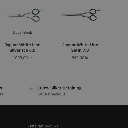
LJARE
Out of stock
Jaguar White Line
Jaguar White Line
Silver Ice 6.0
Satin 7.0
 Style Relax Slice
WAHL - Legend
1099,00
kr
999,00
kr
 kr
1449.00 kr
o
Köp
Info
Köp
s
100% Säker Betalning
st
SVEA Checkout
Hitta rätt produkt