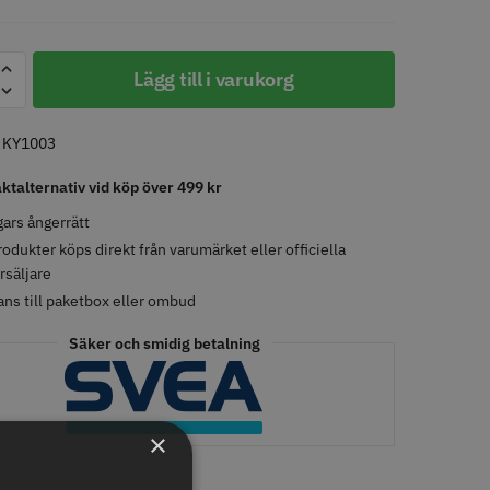
Lägg till i varukorg
:
KY1003
tspole 16 mm x 91
WAHL - Specialolja för skär
racit - 12 st
118 ml
aktalternativ vid köp över 499 kr
r
119.00 kr
ars ångerrätt
o
Köp
Info
Köp
rodukter köps direkt från varumärket eller officiella
rsäljare
ans till paketbox eller ombud
LJARE
Säker och smidig betalning
×