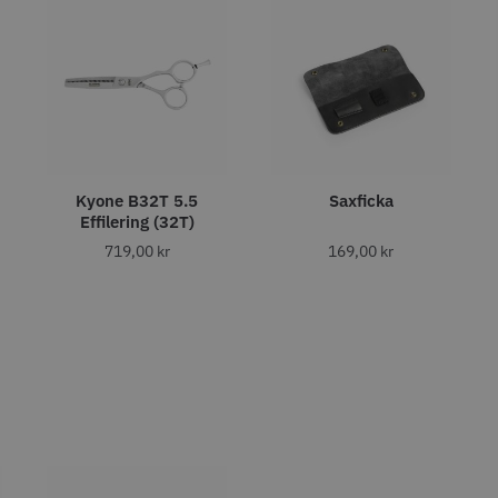
fo
Köp
Info
Köp
Inf
STORSÄLJARE
STORSÄ
Kyone B32T 5.5
Saxficka
Effilering (32T)
719,00
kr
169,00
kr
8% Rabatt
Grim Reaper I
WAHL - Cordless Detailer
Jaguar Pre
oil Shaver
5.5
0 kr
659.00
1849.00 kr
1999.00 kr
fo
Köp
Info
Köp
Inf