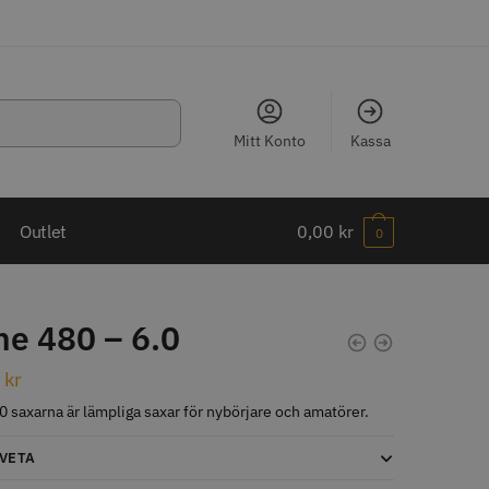
Mitt Konto
Kassa
LJARE
Outlet
0,00
kr
0
e 480 – 6.0
ippkam 500
Kyone Ultima Hårtrimmer
0
kr
 saxarna är lämpliga saxar för nybörjare och amatörer.
r
1499.00 kr
o
Köp
Info
Köp
 VETA