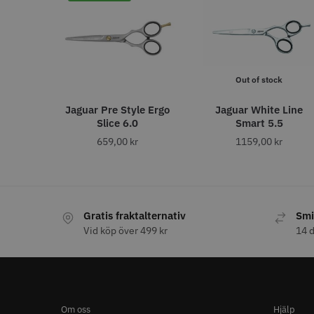
FYNDV
Visa mer
BATTERITID - UPP TILL
Out of stock
(MIN)
Jaguar Pre Style Ergo
Jaguar White Line
240
10
Slice 6.0
Smart 5.5
100
Y.S.PARK
9
120
659,00
kr
1159,00
kr
9
180
86.00 
6
200
5
In
150
4
300
4
0
Gratis fraktalternativ
Smi
3
60
Vid köp över 499 kr
14 d
3
90
3
Visa mer
Om oss
Hjälp