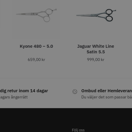
ARA
STORSÄ
Kyone 480 – 5.0
Jaguar White Line
30% Rabatt
Satin 5.5
 Nr. 122 special
Kyone - Ultima Hybrid Pro
Jaguar Pre
6.0
659,00
kr
999,00
kr
kr
659.00
1049.30 kr
1499.00 kr
fo
Köp
Info
Köp
Inf
dig retur inom 14 dagar
Ombud eller Hemleveran
agars ångerrätt
Du väljer det som passar bä
Följ oss