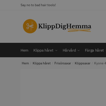
Say no to bad hair tools!
KATEGORI
Frisörsaxar
STORS
Färga håret
Hårbotten
Hem
Klippa håret
Hårvård
Färga håret
Hårvård
Klippa håret
Hem
Klippa håret
Frisörsaxar
Klippsaxar
Kyone 4
Man
/
/
/
/
Nackspeglar
Outlet
12% R
Paket
WAHL - C
Rakapparat
Visa mer
2099.00 
In