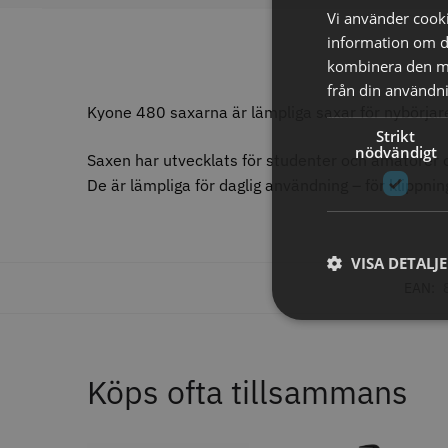
11% R
Vi använder cookie
JRL - F
information om d
ANTAL TÄNDER
kombinera den me
1799.00 
från din användni
28
6
Kyone 480 saxarna är lämpliga saxar för nybörjar
32
In
4
Strikt
40
4
nödvändigt
27
Saxen har utvecklats för studenter och amatörer 
2
30
1
De är lämpliga för daglig användning – för klippnin
35
1
STORS
43
1
46
1
VISA DETALJ
EAN:
ANTAL VÅGOR
0
7
3
1
Köps ofta tillsammans
Comair 
svart - 1
ANTISTATISK
100.0