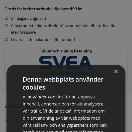
-
Gratis fraktalternativ vid köp över 499 kr
Tobacco
Vanilla
14 dagars ångerrätt
-
Alla produkter köps direkt från varumärket eller officiella
Comair toppapper vikta - 70 mm
Jaguar Pre Style Relax Slice 5.5
x 50 mm - 500 st
återförsäljare
50ml
59.00 kr
659.00 kr
mängd
Leverans till paketbox eller ombud
Info
Köp
Info
Köp
Säker och smidig betalning
×
STORSÄLJARE
STORSÄLJARE
Denna webbplats använder
cookies
Vi använder cookies för att anpassa
innehåll, annonser och för att analysera
Beskrivning
vår trafik. Vi delar också information om
din användning av vår webbplats med
Ytterligare information
våra reklam- och analyspartners som kan
Solidcos - Klippkappa med
Solidcos Wolf 27T - 5.5"