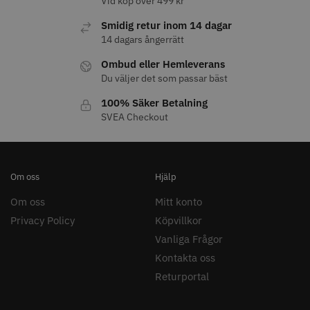
Vid köp över 499 kr
Smidig retur inom 14 dagar
14 dagars ångerrätt
Ombud eller Hemleverans
11% Rabatt
Du väljer det som passar bäst
JRL - FreshFade 2020C
Säkerhetshyvel - Halmstad
100% Säker Betalning
SVEA Checkout
399.00 kr
1599.00 kr
1799.00 kr
Info
Köp
Info
Köp
Om oss
Hjälp
Om oss
Mitt konto
STORSÄLJARE
Privacy Policy
Köpvillkor
Vanliga Frågor
Kontakta oss
Returportal