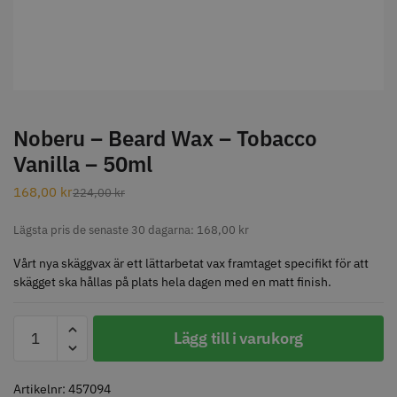
STORSÄLJARE
Noberu – Beard Wax – Tobacco
Vanilla – 50ml
Jaguar Klippkam 500
Kyone Ultima Hårtrimmer
168,00
kr
224,00
kr
49.00 kr
1499.00 kr
Lägsta pris de senaste 30 dagarna:
168,00
kr
Info
Köp
Info
Köp
Vårt nya skäggvax är ett lättarbetat vax framtaget specifikt för att
skägget ska hållas på plats hela dagen med en matt finish.
STORSÄLJARE
Noberu
Lägg till i varukorg
-
Beard
Wax
Artikelnr:
457094