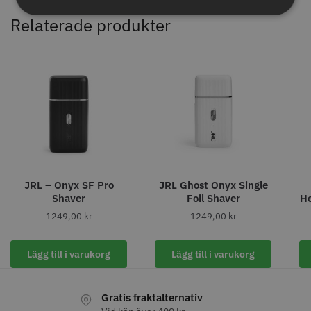
Relaterade produkter
Permanentspole 16 mm x 91
WAHL - Specialolja för skär 118
mm grå/antracit - 12 st
ml
JRL – Onyx SF Pro
JRL Ghost Onyx Single
35.00 kr
119.00 kr
Shaver
Foil Shaver
Heavy –
1249,00
kr
1249,00
kr
Info
Köp
Info
Köp
Lägg till i varukorg
Lägg till i varukorg
STORSÄLJARE
Gratis fraktalternativ