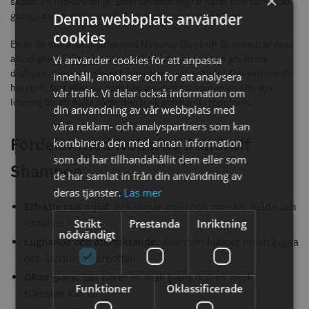
×
skapar en friskare miljö. Efter användning får håret inte bara ökad
glans, utan det känns också mjukare och mer lättskött.
Denna webbplats använder
cookies
En av de stora fördelarna med Noberus Dandruff Shampoo är dess
allsidighet. Schampot passar alla hårtyper och kan användas
Vi använder cookies för att anpassa
dagligen utan att torka ut håret eller orsaka skador. Oavsett om du
innehåll, annonser och för att analysera
har torrt, fett eller normalt hår, ger detta schampo en effektiv
vår trafik. Vi delar också information om
lösning för att hålla hårbotten frisk och håret i toppform.
din användning av vår webbplats med
våra reklam- och analyspartners som kan
Fördelar med Noberus Dandruff
kombinera den med annan information
som du har tillhandahållit dem eller som
WAHL - Specialolja för skär 118
Säkerhetshyvel - Halmstad
Shampoo
ml
de har samlat in från din användning av
119.00 kr
399.00 kr
deras tjänster.
Läs mer
Effektiv mot mjäll:
Bekämpar mjäll och minskar klåda och
Info
Köp
Info
Köp
Strikt
Prestanda
Inriktning
irritation.
nödvändigt
Lugnande och återfuktande:
Allantoin hjälper till att lugna
och återfukta hårbotten.
Ökad glans:
Ger håret en frisk glans och en mjuk,
STORSÄLJARE
Funktioner
Oklassificerade
silkeslen känsla.