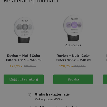
Relaterade produkter
Info
Köp
Info
Köp
STORSÄLJARE
Out of stock
Revlon – Nutri Color
Revlon – Nutri Color
Filters 1011 – 240 ml
Filters 1002 – 240 ml
8% Rabatt
178,75
kr
178,75
kr
Kyone - Grim Reaper I Single
WAHL - Cordless Detailer
275,00
kr
275,00
kr
Foil Shaver
569.00 kr
1849.00 kr
1999.00 kr
Lägg till i varukorg
Bevaka
Info
Köp
Info
Köp
Gratis fraktalternativ
Vid köp över 499 kr
FYNDVARA