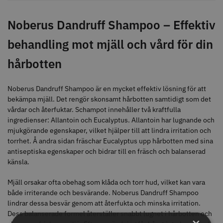
499.00 kr
29.00 kr
Noberus Dandruff Shampoo – Effektiv
Info
Köp
Info
Köp
behandling mot mjäll och vård för din
hårbotten
STORSÄLJARE
Noberus Dandruff Shampoo är en mycket effektiv lösning för att
bekämpa mjäll. Det rengör skonsamt hårbotten samtidigt som det
vårdar och återfuktar. Schampot innehåller två kraftfulla
ingredienser: Allantoin och Eucalyptus. Allantoin har lugnande och
mjukgörande egenskaper, vilket hjälper till att lindra irritation och
torrhet. Å andra sidan fräschar Eucalyptus upp hårbotten med sina
antiseptiska egenskaper och bidrar till en fräsch och balanserad
känsla.
WAHL - Super Close
Permanentspole 16 mm x 91
mm grå/antracit - 12 st
Mjäll orsakar ofta obehag som klåda och torr hud, vilket kan vara
699.00 kr
35.00 kr
både irriterande och besvärande. Noberus Dandruff Shampoo
lindrar dessa besvär genom att återfukta och minska irritation.
Info
Köp
Info
Köp
Dess balanserade formel återställer snabbt lugnet i hårbotten och