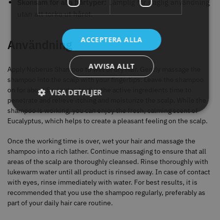
Skonsam för alla hårtyper:
Lämplig för daglig användning
utan att torka ut håret.
ACCEPTERA ALLA
Användning
8% Rabatt
WAHL - Legend Cordless
Kyone Vintage Zero Trimmer
AVVISA ALLT
Apply Noberus Shampoo to wet or dry hair. Gently massage the
shampoo into the scalp with your fingertips. Leave the shampoo
799.00 kr
1849.00 kr
1999.00 kr
on for about 5 minutes to give the active ingredients time to
VISA DETALJER
penetrate and relieve itching and moisturize the scalp. While the
Info
Köp
Info
Köp
shampoo is working, you can enjoy the fresh, calming scent of
Eucalyptus, which helps to create a pleasant feeling on the scalp.
Once the working time is over, wet your hair and massage the
STORSÄLJARE
shampoo into a rich lather. Continue massaging to ensure that all
areas of the scalp are thoroughly cleansed. Rinse thoroughly with
lukewarm water until all product is rinsed away. In case of contact
with eyes, rinse immediately with water. For best results, it is
recommended that you use the shampoo regularly, preferably as
part of your daily hair care routine.