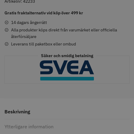
Shampoo
Artikelnr:
42233
-
Gratis fraktalternativ vid köp över 499 kr
250
ml
14 dagars ångerrätt
Comair toppapper vikta - 70 mm
Solidcos - Klippkappa med
mängd
Alla produkter köps direkt från varumärket eller officiella
x 50 mm - 500 st
knappar
återförsäljare
59.00 kr
299.00 kr
Leverans till paketbox eller ombud
Info
Köp
Info
Köp
Säker och smidig betalning
STORSÄLJARE
Beskrivning
Ytterligare information
Solidcos Wolf 27T - 5.5"
Jaguar saxolja