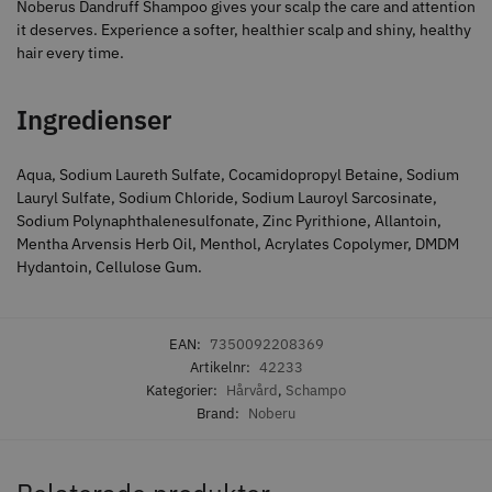
Noberus Dandruff Shampoo gives your scalp the care and attention
23% Rabatt
it deserves. Experience a softer, healthier scalp and shiny, healthy
Comair combiclips 95 mm svart -
JRL - FreshFade 2020 gold
hair every time.
10 st
combo kit
100.00 kr
2299.00 kr
2999.00 kr
Ingredienser
Info
Köp
Info
Köp
Aqua, Sodium Laureth Sulfate, Cocamidopropyl Betaine, Sodium
Lauryl Sulfate, Sodium Chloride, Sodium Lauroyl Sarcosinate,
Sodium Polynaphthalenesulfonate, Zinc Pyrithione, Allantoin,
STORSÄLJARE
Mentha Arvensis Herb Oil, Menthol, Acrylates Copolymer, DMDM
Hydantoin, Cellulose Gum.
EAN:
7350092208369
Artikelnr:
42233
11% Rabatt
Kategorier:
Hårvård
,
Schampo
Brand:
Noberu
Permanentspole 13 mm x 91
JRL - FreshFade 2020C, Gold
mm blå/grå - 12 st
35.00 kr
1599.00 kr
1799.00 kr