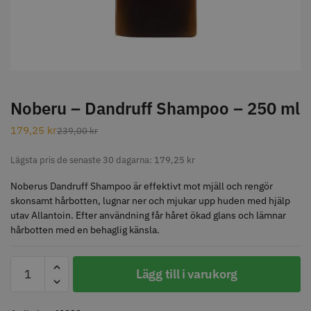
STORSÄLJARE
Noberu – Dandruff Shampoo – 250 ml
179,25
kr
239,00
kr
Jaguar Klippkam 500
Kyone Ultima Hårtrimmer
Lägsta pris de senaste 30 dagarna:
179,25
kr
49.00 kr
1499.00 kr
Info
Köp
Info
Köp
Noberus Dandruff Shampoo är effektivt mot mjäll och rengör
skonsamt hårbotten, lugnar ner och mjukar upp huden med hjälp
utav Allantoin. Efter användning får håret ökad glans och lämnar
hårbotten med en behaglig känsla.
STORSÄLJARE
Noberu
Lägg till i varukorg
-
Dandruff