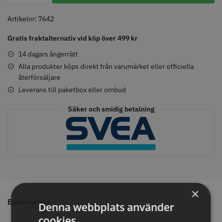
Blowout
Shine
Artikelnr:
7642
W&G
Gratis fraktalternativ vid köp över 499 kr
-
Comair toppapper vikta - 70 mm
Jaguar Pre Style Relax Slice 5.5
x 50 mm - 500 st
15
14 dagars ångerrätt
59.00 kr
659.00 kr
mängd
Alla produkter köps direkt från varumärket eller officiella
återförsäljare
Info
Köp
Info
Köp
Leverans till paketbox eller ombud
Säker och smidig betalning
STORSÄLJARE
STORSÄLJARE
×
Beskrivning
Denna webbplats använder
Solidcos - Klippkappa med
Solidcos Wolf 27T - 5.5"
cookies