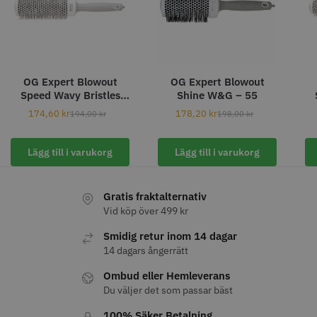
11% Rabatt
OG Expert Blowout
OG Expert Blowout
JRL - FreshFade 2020C
Säkerhetshyvel - Halmstad
Speed Wavy Bristles
Shine W&G – 55
W&G – 45
174,60
kr
178,20
kr
194,00
kr
198,00
kr
399.00 kr
1599.00 kr
1799.00 kr
Info
Köp
Info
Köp
Lägg till i varukorg
Lägg till i varukorg
Gratis fraktalternativ
Vid köp över 499 kr
STORSÄLJARE
Smidig retur inom 14 dagar
14 dagars ångerrätt
Ombud eller Hemleverans
Du väljer det som passar bäst
100% Säker Betalning