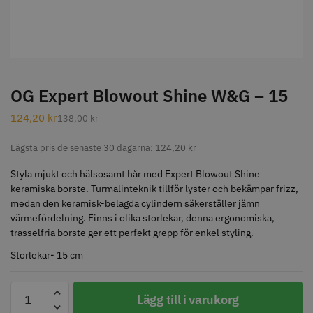
STORSÄLJARE
OG Expert Blowout Shine W&G – 15
124,20
kr
138,00
kr
Jaguar Klippkam 500
Kyone Ultima Hårtrimmer
Lägsta pris de senaste 30 dagarna:
124,20
kr
49.00 kr
1499.00 kr
Styla mjukt och hälsosamt hår med Expert Blowout Shine
Info
Köp
Info
Köp
keramiska borste. Turmalinteknik tillför lyster och bekämpar frizz,
medan den keramisk-belagda cylindern säkerställer jämn
värmefördelning. Finns i olika storlekar, denna ergonomiska,
trasselfria borste ger ett perfekt grepp för enkel styling.
STORSÄLJARE
Storlekar- 15 cm
OG
Lägg till i varukorg
Expert