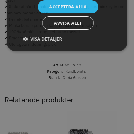
lyster
ACCEPTERA ALLA
✔ Slätar ut håret, snabbare och bättre styling, keramisk cylinder
som maximerar värmen
✔ Perfekt balanserad
AVVISA ALLT
✔ Mjuka borst spetsar skonsamma mot hårbotten
✔ 100 % sömlös kropp, helt utan trassel
✔ Ergonomiskt komfortgrepp
VISA DETALJER
✔ Utdragbar indelningspick
Artikelnr:
7642
Permanentspole 16 mm x 91
WAHL - Specialolja för skär 118
Kategori:
Rundborstar
mm grå/antracit - 12 st
ml
Brand:
Olivia Garden
35.00 kr
119.00 kr
Info
Köp
Info
Köp
Relaterade produkter
STORSÄLJARE