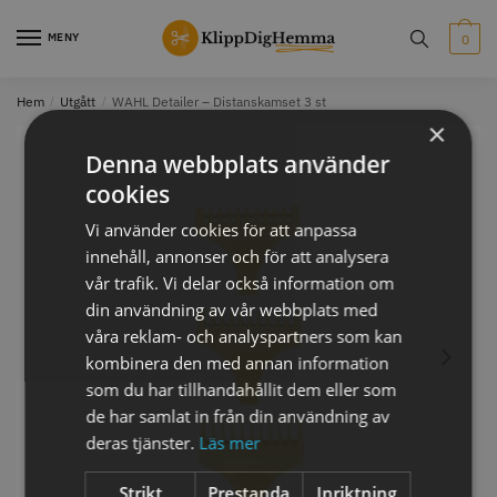
Skip
Skip
to
to
MENY
0
navigation
content
Hem
/
Utgått
/
WAHL Detailer – Distanskamset 3 st
STORSÄLJARE
STORSÄLJARE
×
Denna webbplats använder
cookies
Vi använder cookies för att anpassa
innehåll, annonser och för att analysera
vår trafik. Vi delar också information om
12% Rabatt
din användning av vår webbplats med
WAHL - Cordless MagicClip
Solidcos Wolf - 5.5"
våra reklam- och analyspartners som kan
kombinera den med annan information
499.00 kr
1849.00 kr
2099.00 kr
som du har tillhandahållit dem eller som
Info
Köp
Info
Köp
de har samlat in från din användning av
deras tjänster.
Läs mer
Strikt
Prestanda
Inriktning