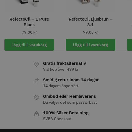
RefectoCil – 1 Pure
RefectoCil Ljusbrun –
Black
3.1
79,00
kr
79,00
kr
11% Rabatt
JRL - FreshFade 2020C
Säkerhetshyvel - Halmstad
Lägg till i varukorg
Lägg till i varukorg
399.00 kr
1599.00 kr
1799.00 kr
Info
Köp
Info
Köp
Gratis fraktalternativ
Vid köp över 499 kr
Smidig retur inom 14 dagar
14 dagars ångerrätt
STORSÄLJARE
Ombud eller Hemleverans
Du väljer det som passar bäst
100% Säker Betalning
SVEA Checkout