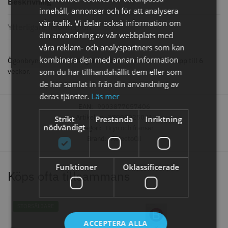
Beskrivning
knappar
innehåll, annonser och för att analysera
299.00 kr
499.00 kr
vår trafik. Vi delar också information om
Ytterligare information
Info
Köp
Info
Köp
din användning av vår webbplats med
våra reklam- och analyspartners som kan
kombinera den med annan information
Ögonbryns- och fransfärg från RefectoCil som håller upp till 6
veckor.
som du har tillhandahållit dem eller som
STORSÄLJARE
de har samlat in från din användning av
deras tjänster.
Läs mer
EAN:
9003877057406
Artikelnr:
37001025041
Strikt
Prestanda
Inriktning
nödvändigt
Kategori:
Bryn och fransar
Brand:
RefectoCil
Funktioner
Oklassificerade
Jaguar saxolja
WAHL - Super Close
Köps ofta tillsammans
29.00 kr
699.00 kr
STORSÄLJARE
Info
Köp
Info
Köp
ACCEPTERA ALLA