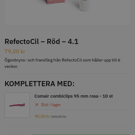
STORSÄLJARE
RefectoCil – Röd – 4.1
79,00
kr
Jaguar Klippkam 500
Kyone Ultima Hårtrimmer
Ögonbryns- och fransfärg från RefectoCil som håller upp till 6
veckor.
49.00 kr
1499.00 kr
Info
Köp
Info
Köp
KOMPLETTERA MED:
Comair combiclips 95 mm rosa - 10 st
Slut i lager
STORSÄLJARE
90,00
kr
100,00
kr