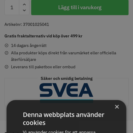
RefectoCil
Lägg till i varukorg
-
Röd
-
Artikelnr:
37001025041
Comair toppapper vikta - 70 mm
Jaguar Pre Style Relax Slice 5.5
4.1
x 50 mm - 500 st
Gratis fraktalternativ vid köp över 499 kr
mängd
59.00 kr
659.00 kr
14 dagars ångerrätt
Info
Köp
Info
Köp
Alla produkter köps direkt från varumärket eller officiella
återförsäljare
Leverans till paketbox eller ombud
STORSÄLJARE
STORSÄLJARE
Säker och smidig betalning
×
Denna webbplats använder
cookies
Solidcos - Klippkappa med
Solidcos Wolf 27T - 5.5"
Vi använder cookies för att anpassa