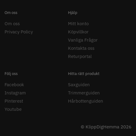
8% Rabatt
WAHL - Legend Cordless
Kyone Vintage Zero Trimmer
Om oss
Hjälp
799.00 kr
1849.00 kr
Om oss
Mitt konto
1999.00 kr
Privacy Policy
Köpvillkor
Info
Köp
Info
Köp
Vanliga Frågor
Kontakta oss
Returportal
STORSÄLJARE
Följ oss
Hitta rätt produkt
Facebook
Saxguiden
Instagram
Trimmerguiden
Pinterest
Hårbottenguiden
23% Rabatt
Youtube
Comair combiclips 95 mm svart -
JRL - FreshFade 2020 gold
10 st
combo kit
© KlippDigHemma 2026
100.00 kr
2299.00 kr
2999.00 kr