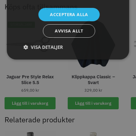
Köps ofta tillsammans
ACCEPTERA ALLA
STORSÄLJARE
AVVISA ALLT
VISA DETALJER
Permanentspole 16 mm x 91
WAHL - Specialolja för skär 118
Jaguar Pre Style Relax
Klippkappa Classic –
J
mm grå/antracit - 12 st
ml
Slice 5.5
Svart
35.00 kr
119.00 kr
659,00
kr
329,00
kr
Info
Köp
Info
Köp
Lägg till i varukorg
Lägg till i varukorg
Relaterade produkter
STORSÄLJARE