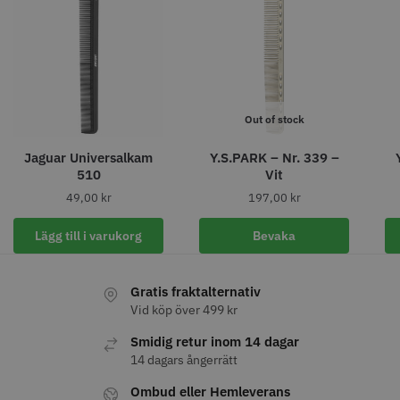
11% Rabatt
JRL - FreshFade 2020C
Säkerhetshyvel - Halmstad
Out of stock
399.00 kr
Jaguar Universalkam
Y.S.PARK – Nr. 339 –
1599.00 kr
1799.00 kr
510
Vit
Info
Köp
Info
Köp
49,00
kr
197,00
kr
Lägg till i varukorg
Bevaka
STORSÄLJARE
Gratis fraktalternativ
Vid köp över 499 kr
Smidig retur inom 14 dagar
14 dagars ångerrätt
Ombud eller Hemleverans