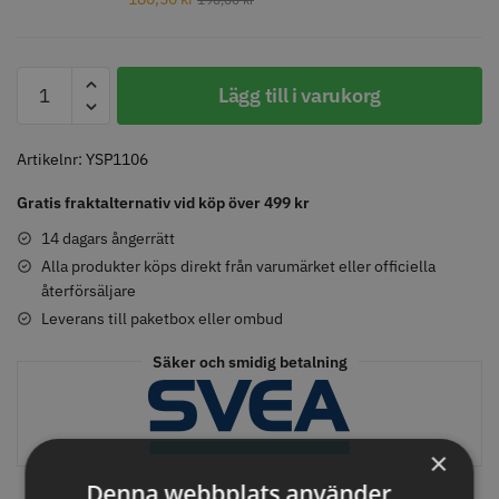
Y.S.PARK
Lägg till i varukorg
Comair toppapper vikta - 70 mm
Jaguar Pre Style Relax Slice 5.5
-
x 50 mm - 500 st
Nr.
59.00 kr
659.00 kr
333
Artikelnr:
YSP1106
-
Info
Köp
Info
Köp
Gratis fraktalternativ vid köp över 499 kr
Röd
mängd
14 dagars ångerrätt
Alla produkter köps direkt från varumärket eller officiella
STORSÄLJARE
STORSÄLJARE
återförsäljare
Leverans till paketbox eller ombud
Säker och smidig betalning
×
Solidcos - Klippkappa med
Solidcos Wolf 27T - 5.5"
Denna webbplats använder