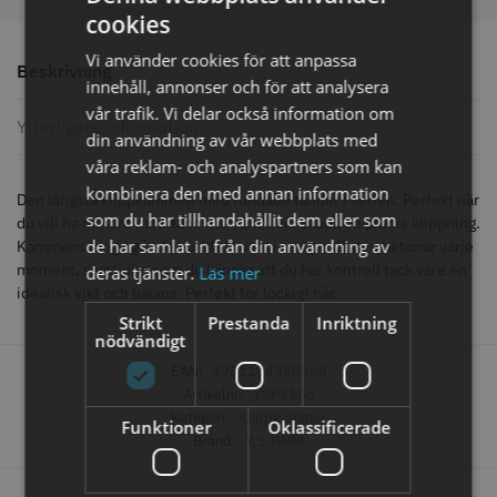
knappar
cookies
299.00 kr
499.00 kr
Vi använder cookies för att anpassa
Beskrivning
Info
Köp
Info
Köp
innehåll, annonser och för att analysera
vår trafik. Vi delar också information om
Ytterligare information
din användning av vår webbplats med
våra reklam- och analyspartners som kan
STORSÄLJARE
kombinera den med annan information
Den längsta klippkammen med rundade tänder i serien. Perfekt när
som du har tillhandahållit dem eller som
du vill ha mindre motstånd men ändå vill skapa en precis klippning.
de har samlat in från din användning av
Kammens längd gör den perfekt vid visningar då den betonar varje
moment, samtidigt som du känner att du har kontroll tack vare en
deras tjänster.
Läs mer
idealisk vikt och balans. Perfekt för lockigt hår.
Strikt
Prestanda
Inriktning
nödvändigt
EAN:
4981104350368
Jaguar saxolja
WAHL - Super Close
Artikelnr:
YSP1106
Kategori:
Klippkammar
29.00 kr
699.00 kr
Funktioner
Oklassificerade
Brand:
Y.S.PARK
Info
Köp
Info
Köp