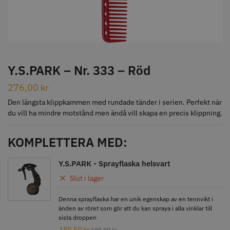
STORSÄLJARE
Y.S.PARK – Nr. 333 – Röd
276,00
kr
Jaguar Klippkam 500
Kyone Ultima Hårtrimmer
Den längsta klippkammen med rundade tänder i serien. Perfekt när
du vill ha mindre motstånd men ändå vill skapa en precis klippning.
49.00 kr
1499.00 kr
Info
Köp
Info
Köp
KOMPLETTERA MED:
Y.S.PARK - Sprayflaska helsvart
Slut i lager
STORSÄLJARE
Denna sprayflaska har en unik egenskap av en tennvikt i
änden av röret som gör att du kan spraya i alla vinklar till
sista droppen
180,50
kr
190,00
kr