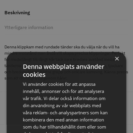
Beskrivning
Comair toppapper vikta - 70 mm
Jaguar Pre Style Relax Slice 5.5
Ytterligare information
x 50 mm - 500 st
59.00 kr
659.00 kr
Denna klippkam med rundade tänder ska du välja när du vill ha
Info
Köp
Info
Köp
mindre motstånd men ändå vill skapa precisa klippningar. Perfekt
×
för medellångt till långt hår tack vare bredare avstånd mellan
Denna webbplats använder
tänderna. Även perfekt för lockigt hår. Ryggen är längre, tjockare
och bredare för ett bättre grepp och enklare kamning. Känns precis
cookies
STORSÄLJARE
STORSÄLJARE
som att dra fingrarna genom håret.
Vi använder cookies för att anpassa
innehåll, annonser och för att analysera
vår trafik. Vi delar också information om
EAN:
4981104364310
din användning av vår webbplats med
Artikelnr:
YSP1134
Kategori:
Klippkammar
våra reklam- och analyspartners som kan
Brand:
Y.S.PARK
kombinera den med annan information
som du har tillhandahållit dem eller som
Solidcos - Klippkappa med
Solidcos Wolf 27T - 5.5"