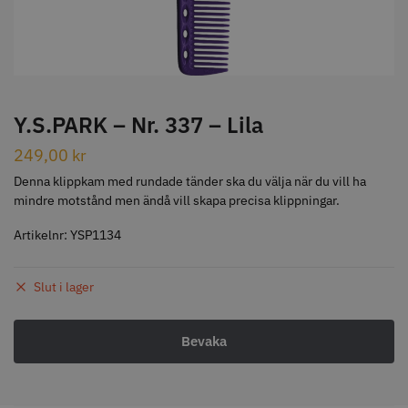
STORSÄLJARE
Y.S.PARK – Nr. 337 – Lila
249,00
kr
Jaguar Klippkam 500
Kyone Ultima Hårtrimmer
Denna klippkam med rundade tänder ska du välja när du vill ha
mindre motstånd men ändå vill skapa precisa klippningar.
49.00 kr
1499.00 kr
Artikelnr:
YSP1134
Info
Köp
Info
Köp
Slut i lager
STORSÄLJARE