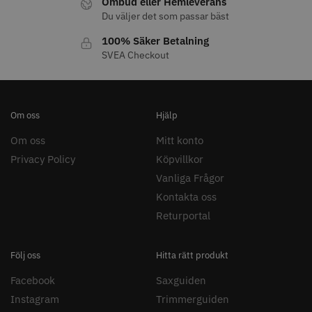
Ombud eller Hemleverans
Du väljer det som passar bäst
100% Säker Betalning
SVEA Checkout
11% Rabatt
JRL - FreshFade 2020C
Säkerhetshyvel - Halmstad
Om oss
Hjälp
399.00 kr
1599.00 kr
1799.00 kr
Om oss
Mitt konto
Info
Köp
Info
Köp
Privacy Policy
Köpvillkor
Vanliga Frågor
Kontakta oss
STORSÄLJARE
Returportal
Följ oss
Hitta rätt produkt
Facebook
Saxguiden
Instagram
Trimmerguiden