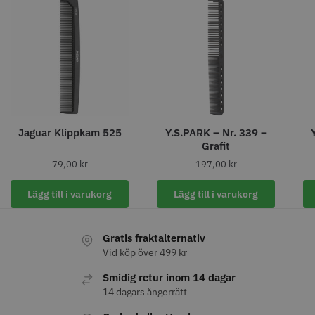
Jaguar Klippkam 525
Y.S.PARK – Nr. 339 –
Grafit
79,00
kr
197,00
kr
Permanentspole 16 mm x 91
WAHL - Specialolja för skär 118
mm grå/antracit - 12 st
ml
Lägg till i varukorg
Lägg till i varukorg
35.00 kr
119.00 kr
Info
Köp
Info
Köp
Gratis fraktalternativ
Vid köp över 499 kr
Smidig retur inom 14 dagar
STORSÄLJARE
14 dagars ångerrätt