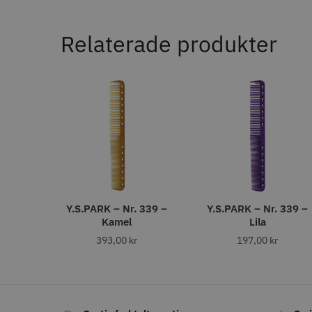
11% R
JRL - F
Relaterade produkter
ANTAL TÄNDER
1799.00 
28
6
32
In
4
40
4
27
2
30
1
35
1
STORS
43
1
46
1
Y.S.PARK – Nr. 339 –
Y.S.PARK – Nr. 339 –
ANTAL VÅGOR
Kamel
Lila
0
7
393,00
kr
197,00
kr
3
1
Comair 
svart - 1
ANTISTATISK
100.0