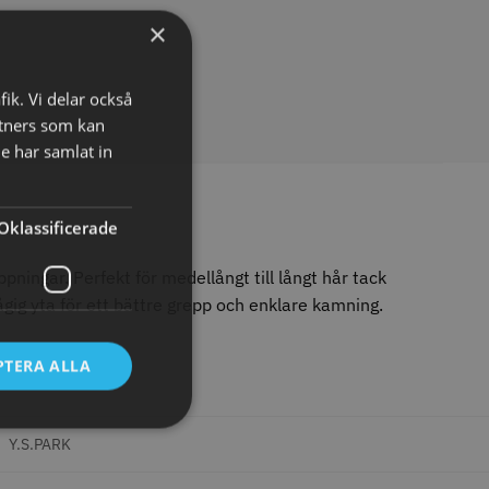
×
fik. Vi delar också
tners som kan
e har samlat in
tspole 16 mm x 91
WAHL - Specialolja för skär
racit - 12 st
118 ml
r
119.00 kr
Oklassificerade
o
Köp
Info
Köp
ningar. Perfekt för medellångt till långt hår tack
ågig yta för ett bättre grepp och enklare kamning.
LJARE
PTERA ALLA
:
Y.S.PARK