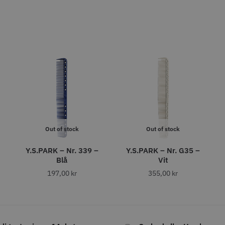
abatt
8% Raba
reshFade 2020C
Säkerhetshyvel - Halmstad
WAHL - L
399.00 kr
1599.00 kr
kr
1999.00 k
fo
Köp
Info
Köp
Inf
ÄLJARE
STORSÄLJARE
Out of stock
Out of stock
Y.S.PARK – Nr. 339 –
Y.S.PARK – Nr. G35 –
Blå
Vit
197,00
kr
355,00
kr
11% Rabatt
combiclips 95 mm
JRL - FreshFade 2020C,
Permanen
0 st
Gold
mm blå/gr
0 kr
35.00 k
1599.00 kr
1799.00 kr