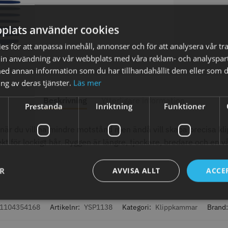
plats använder cookies
s för att anpassa innehåll, annonser och för att analysera vår tra
in användning av vår webbplats med våra reklam- och analyspar
d annan information som du har tillhandahållit dem eller som d
axolja
WAHL - Super Close
Permanen
mm grå/ant
ng av deras tjänster.
Läs mer
kr
699.00 kr
35.00 k
Beskrivning
Ytterligare information
Prestanda
Inriktning
Funktioner
fo
Köp
Info
Köp
Inf
r du vill ha mindre motstånd men ändå vill skapa precisa klipp
 för lockigt hår. Ryggen är längre, tjockare, bredare och en v
ÄLJARE
STORSÄ
ER
AVVISA ALLT
ACCE
1104354168
Artikelnr:
YSP1138
Kategori:
Klippkammar
Brand