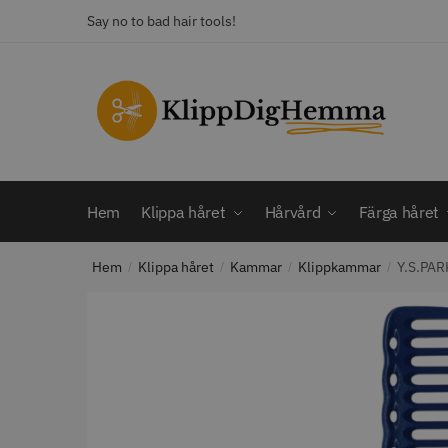
Skip
Skip
Say no to bad hair tools!
to
to
navigation
content
KATEGORI
Frisörsaxar
STORS
Färga håret
Hårbotten
Hem
Klippa håret
Hårvård
Färga håret
Hårvård
Klippa håret
Hem
Klippa håret
Kammar
Klippkammar
Y.S.PARK
Man
/
/
/
/
Nackspeglar
Outlet
12% R
Paket
WAHL - C
Rakapparat
Visa mer
2099.00 
In