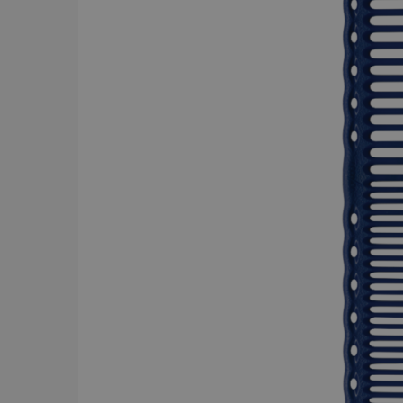
BRAND
Y.S.PARK
284
Comair
143
Dessata
87
Wahl
75
JRL
56
Kyone
54
Jaguar
52
Cera
43
Revlon
42
American Crew
39
Comair t
mm x 50
Visa mer
59.00 
In
PRICE
19
7867