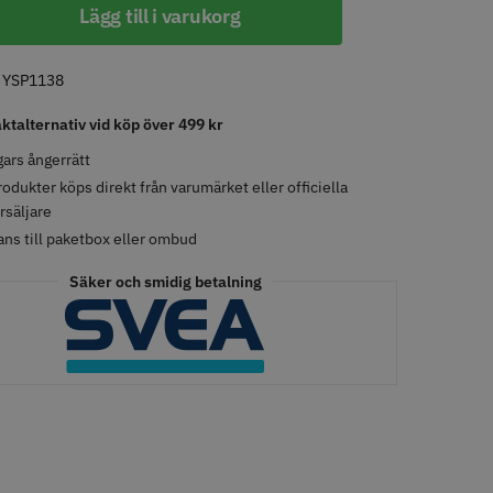
Lägg till i varukorg
LJARE
STORSÄLJARE
:
YSP1138
aktalternativ vid köp över 499 kr
ars ångerrätt
rodukter köps direkt från varumärket eller officiella
rsäljare
ans till paketbox eller ombud
- Klippkappa med
Solidcos Wolf 27T - 5.5"
Säker och smidig betalning
 kr
499.00 kr
o
Köp
Info
Köp