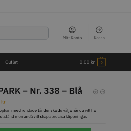
Mitt Konto
Kassa
LJARE
Outlet
0,00
kr
0
PARK – Nr. 338 – Blå
ippkam 500
Kyone Ultima Hårtrimmer
0
kr
ppkam med rundade tänder ska du välja när du vill ha
r
1499.00 kr
tstånd men ändå vill skapa precisa klippningar.
o
Köp
Info
Köp
K