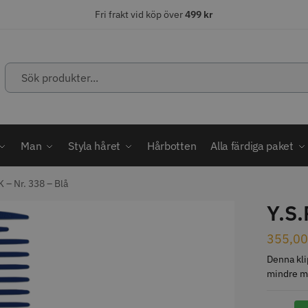
Fri frakt vid köp över
499 kr
Sök
produkter...
ÄLJARE
STORSÄLJARE
STORSÄ
Man
Styla håret
Hårbotten
Alla färdiga paket
 – Nr. 338 – Blå
Y.S.
abatt
ordless MagicClip
Solidcos Wolf - 5.5"
Jaguar Kl
355,0
Denna kli
499.00 kr
49.00 k
1849.00 kr
kr
mindre mo
fo
Köp
Info
Köp
Inf
Y.S.PAR